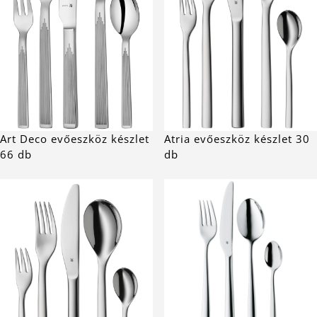
Art Deco evőeszköz készlet
Atria evőeszköz készlet 30
66 db
db