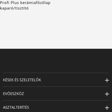
Profi Plus kerámiafőzőlap
kaparó/tisztító
KÉSEK ÉS SZELETELŐK
EVŐESZKÖZ
ASZTALTERÍTÉS