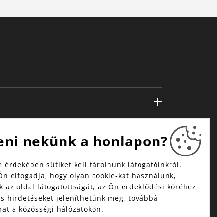
eni nekünk a honlapon?
 érdekében sütiket kell tárolnunk látogatóinkról.
Ön elfogadja, hogy olyan cookie-kat használunk,
 az oldal látogatottságát, az Ön érdeklődési köréhez
és hirdetéseket jeleníthetünk meg, továbbá
mat a közösségi hálózatokon.