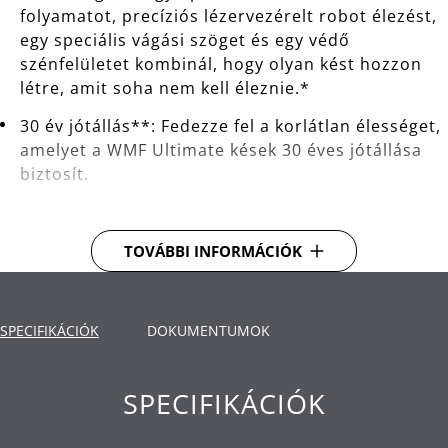
folyamatot, precíziós lézervezérelt robot élezést,
egy speciális vágási szöget és egy védő
szénfelületet kombinál, hogy olyan kést hozzon
létre, amit soha nem kell éleznie.*
30 év jótállás**: Fedezze fel a korlátlan élességet,
amelyet a WMF Ultimate kések 30 éves jótállása
biztosít.
Ujjvédelem: Speciális tartószerkezetével védi az
ujjakat és megakadályozza a lecsúszást, így teljes
TOVÁBBI INFORMÁCIÓK
magabiztossággal és aggodalom nélkül főzhet és
készítheti el az alapanyagokat.
Tökéletesen kiegyensúlyozott: A szeletelés és az
SPECIFIKÁCIÓK
DOKUMENTUMOK
aprítás még soha nem volt ilyen egyszerű. A
masszív kovácsolt acél alátámasztás biztosítja a
kés tökéletes egyensúlyát a kézben, a kivételes
SPECIFIKÁCIÓK
kényelem és a precíz használat érdekében.