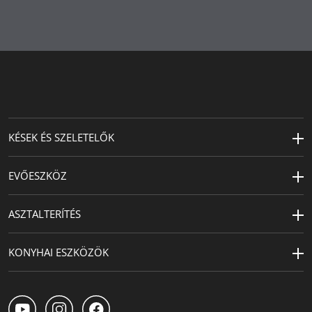
Termékápolás
kézi mosás
Készült
Németországban
Extra garancia
30 év
KÉSEK ÉS SZELETELŐK
EVŐESZKÖZ
ASZTALTERÍTÉS
KONYHAI ESZKÖZÖK