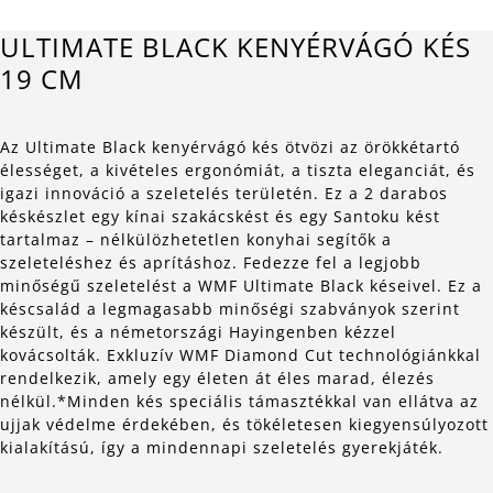
ULTIMATE BLACK KENYÉRVÁGÓ KÉS
19 CM
Az Ultimate Black kenyérvágó kés ötvözi az örökkétartó
élességet, a kivételes ergonómiát, a tiszta eleganciát, és
igazi innováció a szeletelés területén. Ez a 2 darabos
késkészlet egy kínai szakácskést és egy Santoku kést
tartalmaz – nélkülözhetetlen konyhai segítők a
szeleteléshez és aprításhoz. Fedezze fel a legjobb
minőségű szeletelést a WMF Ultimate Black késeivel. Ez a
késcsalád a legmagasabb minőségi szabványok szerint
készült, és a németországi Hayingenben kézzel
kovácsolták. Exkluzív WMF Diamond Cut technológiánkkal
rendelkezik, amely egy életen át éles marad, élezés
nélkül.*Minden kés speciális támasztékkal van ellátva az
ujjak védelme érdekében, és tökéletesen kiegyensúlyozott
kialakítású, így a mindennapi szeletelés gyerekjáték.