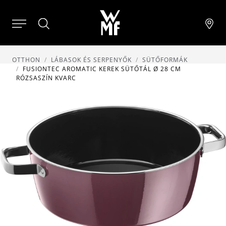
OTTHON
LÁBASOK ÉS SERPENYŐK
SÜTŐFORMÁK
FUSIONTEC AROMATIC KEREK SÜTŐTÁL Ø 28 CM
RÓZSASZÍN KVARC