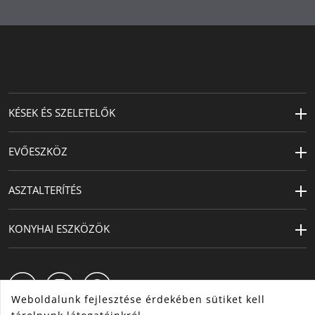
A tűzhely
Alkalmas kerámia-, gáz-,
Németországban készült: legmagasabb
típusa
elektromos és indukciós
anyagminőség, legaprólékosabb kivitelezés és
tűzhelyekhez
tökéletes funkcionalitás.
Termékápolás
A 30 éves garanciát a belső és külső WMF
mosogatógépben mosható
FUSIONTEC anyag biztosítja.
Készült
Németországban
KÉSEK ÉS SZELETELŐK
* Külső laboratóriumi vizsgálatok alapján, 2021.
Átmérő (cm)
28
EVŐESZKÖZ
Extra
30 év
garancia
ASZTALTERÍTÉS
Magasság
10.5
(cm)
KONYHAI ESZKÖZÖK
Kapacitás (l)
5.9
Lemez átmérő
24
(cm)
Weboldalunk fejlesztése érdekében sütiket kell