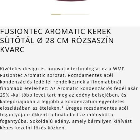
FUSIONTEC AROMATIC KEREK
SÜTŐTÁL Ø 28 CM RÓZSASZÍN
KVARC
Kivételes design és innovatív technológia: ez a WMF
Fusiontec Aromatic sorozat. Rozsdamentes acél
kondenzációs fedéllel rendelkeznek a finomabbnál
finomabb ételekhez: Az Aromatic kondenzációs fedél akár
25% -kal több levet tart meg az edény belsejében, és
kategóriájában a legjobb a kondenzátum egyenletes
eloszlásában az ételeken.* Üreges rozsdamentes acél
fogantyúja csökkenti a hőátadást az edényből a
fogantyúba. Sokoldalú edény, amely bármilyen kihívást
képes kezelni főzés közben.