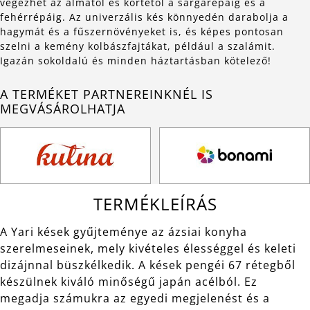
végezhet az almától és körtétől a sárgarépáig és a
fehérrépáig. Az univerzális kés könnyedén darabolja a
hagymát és a fűszernövényeket is, és képes pontosan
szelni a kemény kolbászfajtákat, például a szalámit.
Igazán sokoldalú és minden háztartásban kötelező!
A TERMÉKET PARTNEREINKNÉL IS
MEGVÁSÁROLHATJA
TERMÉKLEÍRÁS
A Yari kések gyűjteménye az ázsiai konyha
szerelmeseinek, mely kivételes élességgel és keleti
dizájnnal büszkélkedik. A kések pengéi 67 rétegből
készülnek kiváló minőségű japán acélból. Ez
megadja számukra az egyedi megjelenést és a