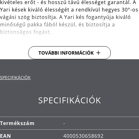
kivételes erőt - és hosszú távú élességet garantál. A
Yari kések kiváló élességét a rendkívül hegyes 30°-os
vágási szög biztosítja. A Yari kés fogantyúja kiváló
minőségű pakka fából készül, és biztosítja a
biztonságos fogást.
Teljes hossza 27.5 cm, a penge hossza 15 cm.
TOVÁBBI INFORMÁCIÓK
Anyaga: kiváló minőségű japán acél (67 réteg) a
kivételes és tartós élesség érdekében -
korrózióval és savakkal szemben ellenálló. Kiváló
SPECIFIKÁCIÓK
minőségű pakka fából és csiszolt fém fedélből
készült fogantyú.
SPECIFIKÁCIÓK
Ergonómiailag kialakított nyél, valamint a penge
és a nyél tökéletesen kiegyensúlyozott a
kényelmes használat érdekében.
Termékszám
-
Az ebben a sorozatban található késeket csak
köszörűvel kell élezni.
EAN
4000530658692