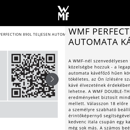
WMF PERFECT
ERFECTION 890L TELJESEN AUTOMATA KÁVÉGÉP
AUTOMATA K
A WMF-nél szenvedélyesen t
közelségbe hozzuk - a lega
automata kávéfőző hűen köv
tökéletes, az Ön ízlésére s
kávé élvezetének érdekébe
lehetne. A WMF DOUBLE-T
eredményeket biztosít mind
mellett. Válasszon 18 előre b
a személyre szabható beállí
érintőképernyő segítségéve
kedvenc itala csupán egy k
még sok más. A számos beép