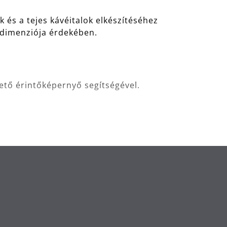
 és a tejes kávéitalok elkészítéséhez
 dimenziója érdekében.
lhető érintőképernyő segítségével.
ú rozsdamentes acél kúpos őrlőnek
álat során.
laggal és a tej kivételesen gazdag
inőségben.