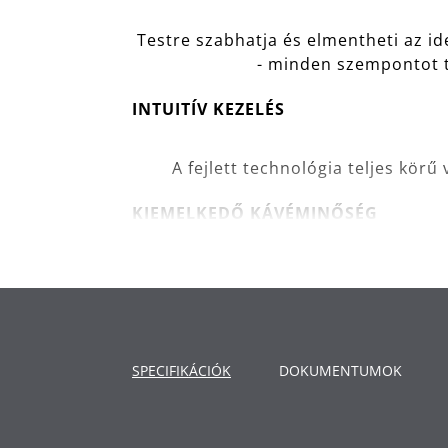
Testre szabhatja és elmentheti az id
- minden szempontot t
INTUITÍV KEZELÉS
A fejlett technológia teljes körű
KIEMELKEDŐ KÁVÉMINŐSÉG
Intenzív kávéíz és aroma a WMF D
köszönhető
KIVÁLÓ TEJHAB
SPECIFIKÁCIÓK
DOKUMENTUMOK
Tökéletes hab a krémes cappuccinó
habosítás