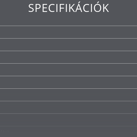
SPECIFIKÁCIÓK
ztartályt és egy kávézacc-tartót, amelyek könnyen hoz
készítése minden használat során egyszerű és közvetl
 higiénia és az optimális praktikum érdekében a tiszt
nek és a levehető, mosogatógépben mosható alkatr
elvégezhető.
közül: Doppio/dupla eszpresszó, americano, reggeli káv
au lait, espresso macchiato, felvert tej, fekete tea és
ály)