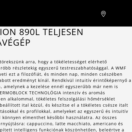
ION 890L TELJESEN
ÁVÉGÉP
örekszünk arra, hogy a tökéletességet elérhető
próbb részletekig egyszerű testreszabhatósággal. A WMF
eti ezt a filozófiát, és minden nap, minden csészében
zabott eredményt kínál. Rendkívül intuitív érintőképernyő a
n, amelynek a kezelése ennél egyszerűbb már nem is
HERMOBLOCK TECHNOLÓGIA intenzív és aromás
en alkalommal, tökéletes felszolgálási hőmérséklet
eállított ital közül, és készítse el a tökéletes csésze italt
tásokkal és profilokkal, amelyeket az egyszerű és intuitív
l könnyen elmenthet későbbi használatra. Az összes
arnyújtásra: cappuccino, latte macchiato, americano és
ített intelligens funkciónak köszönhetően, beleértve a