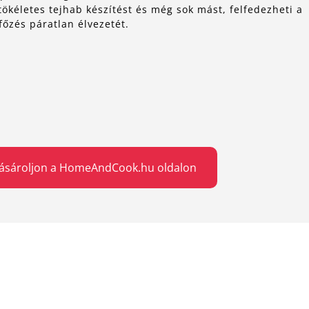
tökéletes tejhab készítést és még sok mást, felfedezheti a
főzés páratlan élvezetét.
ásároljon a HomeAndCook.hu oldalon