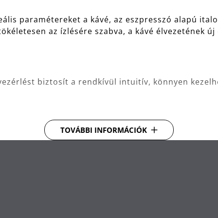
eális paramétereket a kávé, az eszpresszó alapú italok
ökéletesen az ízlésére szabva, a kávé élvezetének új
 vezérlést biztosít a rendkívül intuitív, könnyen keze
TOVÁBBI INFORMÁCIÓK
OUBLE-THERMOBLOCK TECHNOLÓGIÁNAK és az 5 fokozat
en a tökéletes és egyenletes őrlésért minden haszn
khoz, macchiatókhoz és sok más italhoz, optimális ál
ával - még szója- és diótejhez is - professzionális m