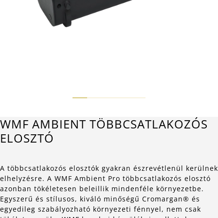
WMF AMBIENT TÖBBCSATLAKOZÓS
ELOSZTÓ
A többcsatlakozós elosztók gyakran észrevétlenül kerülnek
elhelyzésre. A WMF Ambient Pro többcsatlakozós elosztó
azonban tökéletesen beleillik mindenféle környezetbe.
Egyszerű és stílusos, kiváló minőségű Cromargan® és
egyedileg szabályozható környezeti fénnyel, nem csak