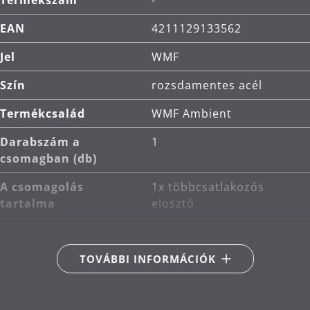
Termékszám
-
EAN
4211129133562
Jel
WMF
Szín
rozsdamentes acél
Termékcsalád
WMF Ambient
Darabszám a
1
csomagban (db)
A csomagolás
1x többcsatlakozós
tartalma
elosztó
Fő anyag
rozsdamentes acél
Cromargan®
TOVÁBBI INFORMÁCIÓK
Energiafogyasztás
250 V~, 16 A, 3680 W,
50-60 Hz