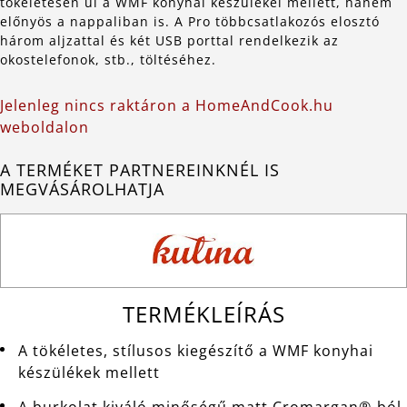
tökéletesen ül a WMF konyhai készülékei mellett, hanem
előnyös a nappaliban is. A Pro többcsatlakozós elosztó
három aljzattal és két USB porttal rendelkezik az
okostelefonok, stb., töltéséhez.
Jelenleg nincs raktáron a HomeAndCook.hu
weboldalon
A TERMÉKET PARTNEREINKNÉL IS
MEGVÁSÁROLHATJA
TERMÉKLEÍRÁS
­A tökéletes, stílusos kiegészítő a WMF konyhai
készülékek mellett