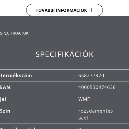
TOVÁBBI INFORMÁCIÓK
Pincérkés 3az1-ben: dugóhúzó, fóliavágó és
üvegnyitó.
A hosszú dugók problémamentes eltávolításához
SPECIFIKÁCIÓK
kétlépcsős karos dugóhúzóval rendelkezik.
Anyag: öntött fém.
SPECIFIKÁCIÓK
Termékszám
658277920
EAN
4000530474636
Jel
WMF
Szín
rozsdamentes
acél