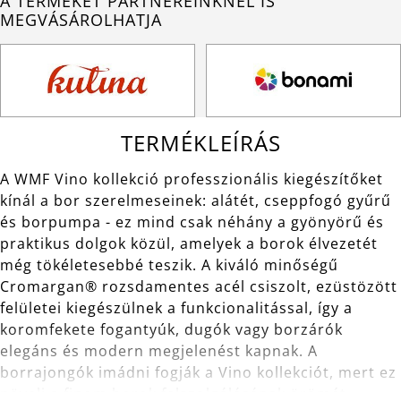
A TERMÉKET PARTNEREINKNÉL IS
MEGVÁSÁROLHATJA
TERMÉKLEÍRÁS
A WMF Vino kollekció professzionális kiegészítőket
kínál a bor szerelmeseinek: alátét, cseppfogó gyűrű
és borpumpa - ez mind csak néhány a gyönyörű és
praktikus dolgok közül, amelyek a borok élvezetét
még tökéletesebbé teszik. A kiváló minőségű
Cromargan® rozsdamentes acél csiszolt, ezüstözött
felületei kiegészülnek a funkcionalitással, így a
koromfekete fogantyúk, dugók vagy borzárók
elegáns és modern megjelenést kapnak. A
borrajongók imádni fogják a Vino kollekciót, mert ez
növeli a finom borok felszolgálásának örömét..