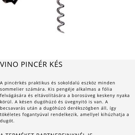
VINO PINCÉR KÉS
A pincérkés praktikus és sokoldalú eszköz minden
sommelier számára. Kis pengéje alkalmas a fólia
felvágására és eltávolítására a borosüveg keskeny nyaka
körül. A késen dugóhúzó és üvegnyitó is van. A
becsavarás után a dugóhúzó derékszögben áll, így
tökéletes fogantyúval rendelkezik, amellyel kihúzhatja a
dugót.