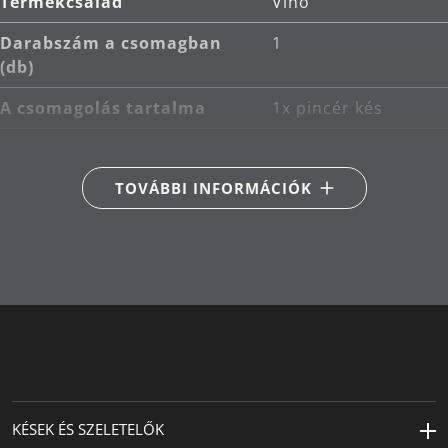
Termékcsalád
Vino
Darabszám a csomagban
1
(db)
A csomagolás tartalma
1x pincér kés
Fő anyag
öntött fém
TOVÁBBI INFORMÁCIÓK
Tervező
Wolf Udo Wagner
Hossz (cm)
11.5
KÉSEK ÉS SZELETELŐK