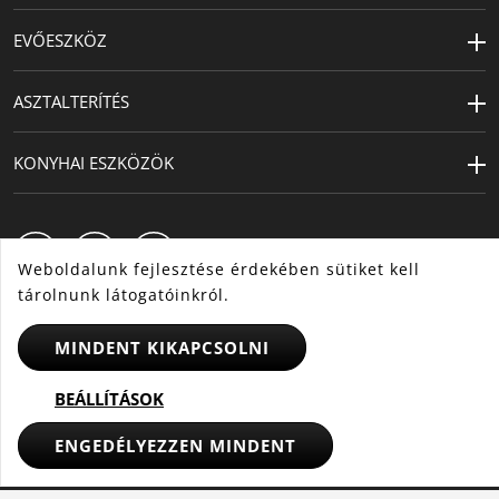
EVŐESZKÖZ
ASZTALTERÍTÉS
KONYHAI ESZKÖZÖK
Weboldalunk fejlesztése érdekében sütiket kell
tárolnunk látogatóinkról.
MINDENT KIKAPCSOLNI
HU
CS
SK
BEÁLLÍTÁSOK
ENGEDÉLYEZZEN MINDENT
© 2025 WMF - Minden jog fenntartva