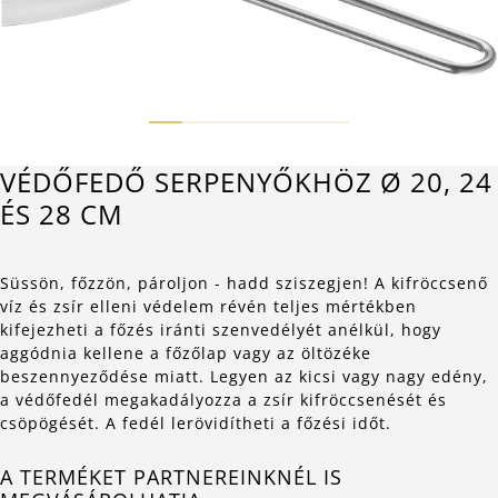
VÉDŐFEDŐ SERPENYŐKHÖZ Ø 20, 24
ÉS 28 CM
Süssön, főzzön, pároljon - hadd sziszegjen! A kifröccsenő
víz és zsír elleni védelem révén teljes mértékben
kifejezheti a főzés iránti szenvedélyét anélkül, hogy
aggódnia kellene a főzőlap vagy az öltözéke
beszennyeződése miatt. Legyen az kicsi vagy nagy edény,
a védőfedél megakadályozza a zsír kifröccsenését és
csöpögését. A fedél lerövidítheti a főzési időt.
A TERMÉKET PARTNEREINKNÉL IS