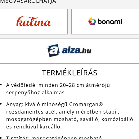
MEGVÁSÁROLHATJA
TERMÉKLEÍRÁS
A védőfedél minden 20–28 cm átmérőjű
serpenyőhöz alkalmas.
Anyag: kiváló minőségű Cromargan®
rozsdamentes acél, amely méretben stabil,
mosogatógépben mosható, saválló, korrózióálló
és rendkívül karcálló.
Tisztítás: mosogatógépben mosható.