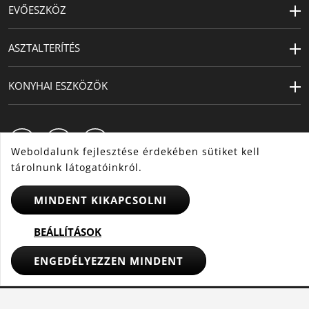
EVŐESZKÖZ
ASZTALTERÍTÉS
KONYHAI ESZKÖZÖK
Weboldalunk fejlesztése érdekében sütiket kell
tárolnunk látogatóinkról.
MINDENT KIKAPCSOLNI
HU
CS
SK
BEÁLLÍTÁSOK
ENGEDÉLYEZZEN MINDENT
© 2025 WMF - Minden jog fenntartva