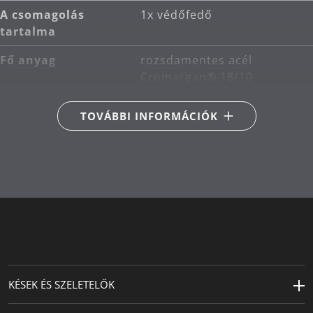
A csomagolás
1x védőfedő
tartalma
Fő anyag
rozsdamentes acél
Cromargan® 18/10
Termékápolás
mosogatógépben
TOVÁBBI INFORMÁCIÓK
mosható
KÉSEK ÉS SZELETELŐK