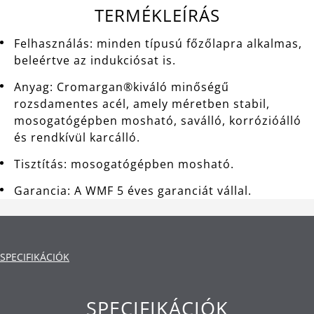
TERMÉKLEÍRÁS
Felhasználás: minden típusú főzőlapra alkalmas,
beleértve az indukciósat is.
Anyag: Cromargan®kiváló minőségű
rozsdamentes acél, amely méretben stabil,
mosogatógépben mosható, saválló, korrózióálló
és rendkívül karcálló.
Tisztítás: mosogatógépben mosható.
Garancia: A WMF 5 éves garanciát vállal.
SPECIFIKÁCIÓK
SPECIFIKÁCIÓK