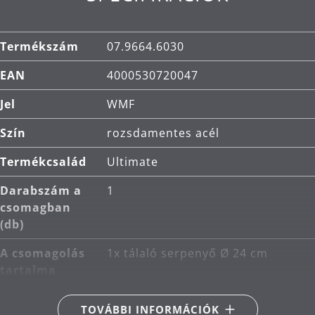
Termékszám
07.9664.6030
EAN
4000530720047
Jel
WMF
Szín
rozsdamentes acél
Termékcsalád
Ultimate
Darabszám a
1
csomagban
(db)
A csomagolás
1x tálaló serpenyő Ø 24 cm
tartalma
Fő anyag
rozsdamentes acél
TOVÁBBI INFORMÁCIÓK