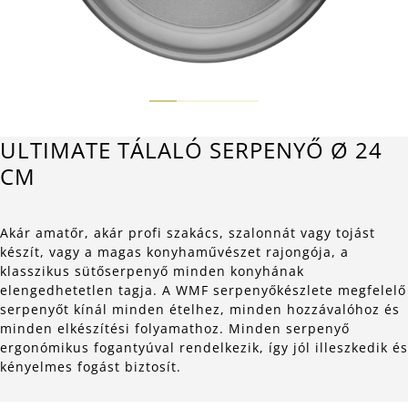
ULTIMATE TÁLALÓ SERPENYŐ Ø 24
CM
Akár amatőr, akár profi szakács, szalonnát vagy tojást
készít, vagy a magas konyhaművészet rajongója, a
klasszikus sütőserpenyő minden konyhának
elengedhetetlen tagja. A WMF serpenyőkészlete megfelelő
serpenyőt kínál minden ételhez, minden hozzávalóhoz és
minden elkészítési folyamathoz. Minden serpenyő
ergonómikus fogantyúval rendelkezik, így jól illeszkedik és
kényelmes fogást biztosít.