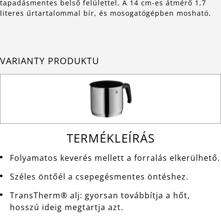
tapadásmentes belső felülettel. A 14 cm-es átmérő 1,7
literes űrtartalommal bír, és mosogatógépben mosható.
VARIANTY PRODUKTU
TERMÉKLEÍRÁS
Folyamatos keverés mellett a forralás elkerülhető.
Széles öntőél a csepegésmentes öntéshez.
TransTherm® alj: gyorsan továbbítja a hőt,
hosszú ideig megtartja azt.