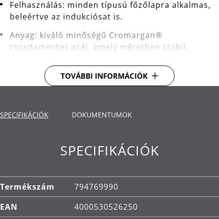
Felhasználás: minden típusú főzőlapra alkalmas,
beleértve az indukciósat is.
Anyag: kiváló minőségű Cromargan®
rozsdamentes acél, amely méretben stabil,
mosogatógépben mosható, saválló, korrózióálló
és rendkívül karcálló. Kiváló minőségű műanyag
TOVÁBBI INFORMÁCIÓK
fogantyú.
Tisztítás: mosogatógépben mosható.
SPECIFIKÁCIÓK
DOKUMENTUMOK
SPECIFIKÁCIÓK
Termékszám
794769990
EAN
4000530526250