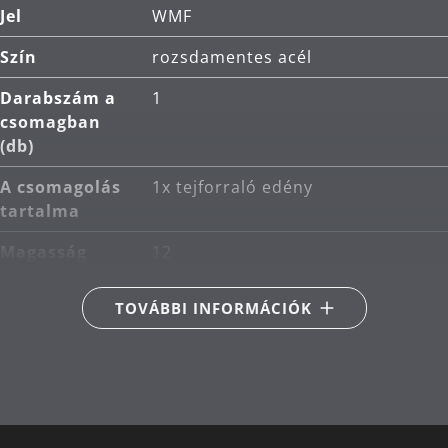
Jel
WMF
Szín
rozsdamentes acél
Darabszám a
1
csomagban
(db)
A csomagolás
1x tejforraló edény
tartalma
Magasság
12
(cm)
TOVÁBBI INFORMÁCIÓK
Indukciós
Megfelelő indukciós
kompatibilis
A tűzhely
Alkalmas kerámia-, gáz-,
típusa
elektromos és indukciós
tűzhelyekhez