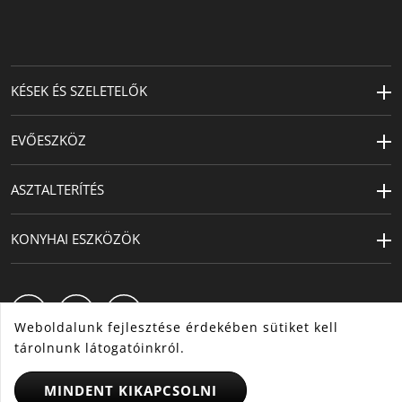
Termékápolás
mosogatógépben mosható
Átmérő (cm)
14
KÉSEK ÉS SZELETELŐK
Kapacitás (l)
1.7
Tervező
WMF Atelier (Peter Bäurle)
EVŐESZKÖZ
ASZTALTERÍTÉS
KONYHAI ESZKÖZÖK
Weboldalunk fejlesztése érdekében sütiket kell
tárolnunk látogatóinkról.
MINDENT KIKAPCSOLNI
HU
CS
SK