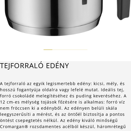
TEJFORRALÓ EDÉNY
A tejforraló az egyik legismertebb edény: kicsi, mély, és
hosszú fogantyúja oldalra vagy lefelé mutat. Ideális tej,
forró csokoládé melegítéséhez és puding keveréséhez. A
12 cm-es mélység tojások főzésére is alkalmas: forró víz
nem fröccsen ki a edényből. Az edényen belüli skála
leegyszerűsíti a mérést, és az öntőél biztosítja a pontos
öntést csepegtetés nélkül. Az edény kiváló minőségű
Cromargan® rozsdamentes acélból készül, háromrétegű