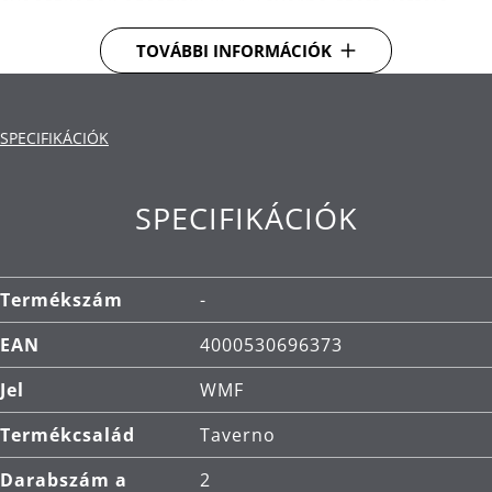
evőeszközök egészítik ki. A Taverno szett kétféle
méretben kapható, időtálló kialakításával
TOVÁBBI INFORMÁCIÓK
tökéletesen kiegészíti mindenféle konyhai
felszerelést.
Anyag: Cromargan® rozsdamentes acél, amely
SPECIFIKÁCIÓK
méretben stabil, mosogatógépben mosható,
saválló, korrózióálló és rendkívül karcálló.
SPECIFIKÁCIÓK
Üvegtál.
Tisztítás: mosogatógépben mosható.
Termékszám
-
EAN
4000530696373
Jel
WMF
Termékcsalád
Taverno
Darabszám a
2