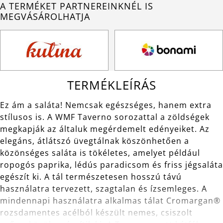
A TERMÉKET PARTNEREINKNÉL IS
MEGVÁSÁROLHATJA
TERMÉKLEÍRÁS
Ez ám a saláta! Nemcsak egészséges, hanem extra
stílusos is. A WMF Taverno sorozattal a zöldségek
megkapják az általuk megérdemelt edényeiket. Az
elegáns, átlátszó üvegtálnak köszönhetően a
közönséges saláta is tökéletes, amelyet például
ropogós paprika, lédús paradicsom és friss jégsaláta
egészít ki. A tál természetesen hosszú távú
használatra tervezett, szagtalan és ízsemleges. A
mindennapi használatra alkalmas tálat Cromargan®
rozsdamentes acélból készült nemes, csiszolt