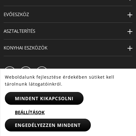
EVŐESZKÖZ
ASZTALTERÍTÉS
KONYHAI ESZKÖZÖK
Weboldalunk fejlesztése érdekében sütiket kell
tárolnunk látogatóinkról.
MINDENT KIKAPCSOLNI
HU
CS
SK
BEÁLLÍTÁSOK
ENGEDÉLYEZZEN MINDENT
© 2025 WMF - Minden jog fenntartva