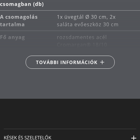
csomagban (db)
A csomagolás
1x üvegtál Ø 30 cm, 2x
tartalma
saláta evőeszköz 30 cm
Fő anyag
rozsdamentes acél
Cromargan® 18/10
Termékápolás
mosogatógépben mosható
TOVÁBBI INFORMÁCIÓK
Másodlagos
üveg
anyag
Hossz (cm)
30
KÉSEK ÉS SZELETELŐK