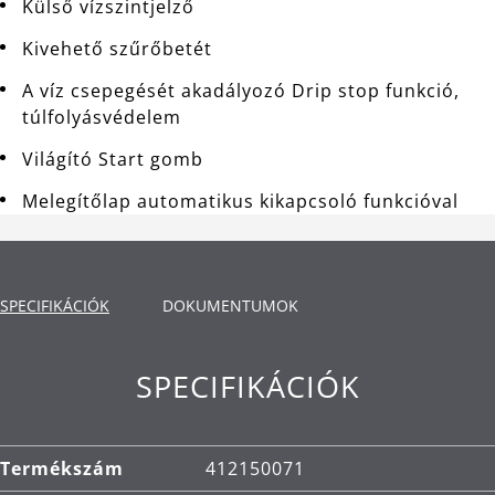
Külső vízszintjelző
Kivehető szűrőbetét
A víz csepegését akadályozó Drip stop funkció,
túlfolyásvédelem
Világító Start gomb
Melegítőlap automatikus kikapcsoló funkcióval
SPECIFIKÁCIÓK
DOKUMENTUMOK
SPECIFIKÁCIÓK
Termékszám
412150071