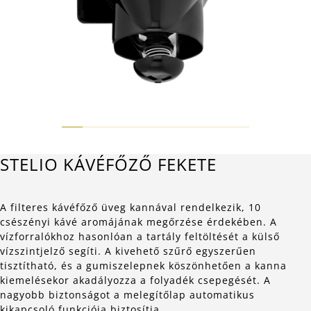
STELIO KÁVÉFŐZŐ FEKETE
A filteres kávéfőző üveg kannával rendelkezik, 10
csészényi kávé aromájának megőrzése érdekében. A
vízforralókhoz hasonlóan a tartály feltöltését a külső
vízszintjelző segíti. A kivehető szűrő egyszerűen
tisztítható, és a gumiszelepnek köszönhetően a kanna
kiemelésekor akadályozza a folyadék csepegését. A
nagyobb biztonságot a melegítőlap automatikus
kikapcsoló funkciója biztosítja.