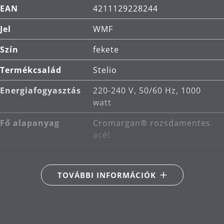
EAN
4211129228244
Jel
WMF
Szín
fekete
Termékcsalád
Stelio
Energiafogyasztás
220-240 V, 50/60 Hz, 1000
watt
Fő alapanyag
Cromargan® rozsdamentes
acél
TOVÁBBI INFORMÁCIÓK