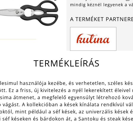
mindig kéznél legyenek a v
A TERMÉKET PARTNER
TERMÉKLEÍRÁS
lesimul használója kezébe, és verhetetlen, széles kés
t. Ez a friss, új kivitelezés a nyél lekerekített éleive
 sima átmenet, a megfelelő egyensúlyt létrehozó kov
ó vágást. A kollekcióban a kések kínálata rendkívül v
októl, mint például a séf kések, az univerzális kések
i séf késeken és bárdokon át, a Santoku és steak kése