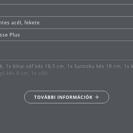
inőségű kés.
tes acél, fekete
sse Plus
k, 1x kínai séf kés 18,5 cm, 1x Santoku kés 18 cm, 1x 
ó kés 8 cm, 1x olló
 penge speciális rozsdamentes acélból
TOVÁBBI INFORMÁCIÓK
s
zágban