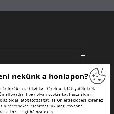
eni nekünk a honlapon?
 érdekében sütiket kell tárolnunk látogatóinkról.
Ön elfogadja, hogy olyan cookie-kat használunk,
 az oldal látogatottságát, az Ön érdeklődési köréhez
és hirdetéseket jeleníthetünk meg, továbbá
mat a közösségi hálózatokon.