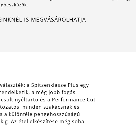
ágóeszközök.
EINKNÉL IS MEGVÁSÁROLHATJA
választék: a Spitzenklasse Plus egy
l rendelkezik, a még jobb fogás
ácsolt nyéltartó és a Performance Cut
áltozatos, minden szakácsnak és
 és a különféle pengehosszúságú
kig. Az étel elkészítése még soha