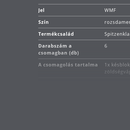
Németországban készült: kiváló m
Jel
WMF
Szín
rozsdamen
Termékcsalád
Spitzenkla
Darabszám a
6
csomagban (db)
A csomagolás tartalma
1x késblok
zöldségvág
Fő anyag
kovácsolt
Termékápolás
kézi mosá
Készült
Németors
Másodlagos anyag
műanyag