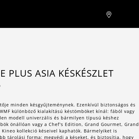
E PLUS ASIA KÉSKÉSZLET
B
tője minden késgyűjteménynek. Ezenkívül biztonságos és
 WMF különböző kialakítású késtömböket kínál: fából vagy
en modell univerzális és bármilyen típusú késhez
ök önállóan vagy a Chef's Edition, Grand Gourmet, Grand
 Kineo kollekció késeivel kaphatók. Bármelyiket is
bb tárolási forma: megvédi a késeket, és biztosítja, hogy