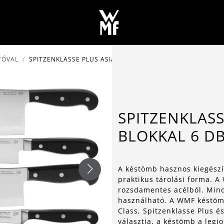
TÓVAL
SPITZENKLASSE PLUS ASIA KÉSKÉSZLET BLOKKAL 6 DB
SPITZENKLASS
BLOKKAL 6 D
A késtömb hasznos kiegészí
praktikus tárolási forma. A
rozsdamentes acélból. Mind
használható. A WMF késtömb
Class, Spitzenklasse Plus és
választja, a késtömb a legjo