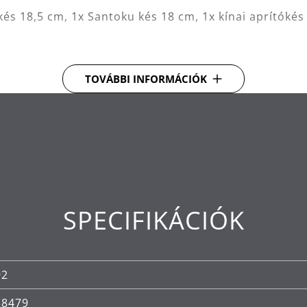
 kés 18,5 cm, 1x Santoku kés 18 cm, 1x kínai aprítóké
rozsdamentes acélból. Kiváló minőségű műanyagból ké
TOVÁBBI INFORMÁCIÓK
minden típusú és formájú kés és olló biztonságos táro
 lécszerkezet akár 15 kés tárolását teszi lehetővé.
n egyedülálló eljárás során a pengéket pontosan sza
belső szerkezetét. Ezután minden egyes pengét léze
robot segítségével az anyag élezésre kerül, hogy edd
SPECIFIKÁCIÓK
ormance Cut - a kiváló, hosszantartó élességért.
t és tökéletesen kiegyensúlyozott penge a kényelmes
92
38479