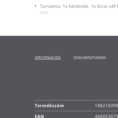
Tartalma: 1x késblokk, 1x kínai séf
olló.
Anyag: kovácsolt penge speciális 
blokk.
FlexTec betéttel ellátott késtömb 
illeszkedéssel rendelkező hullámos
SPECIFIKÁCIÓK
DOKUMENTUMOK
Performance Cut technológia:
Eze
amely optimalizálja az acélpenge 
tökéletes élezési szöget, majd egy 
a tökéletes szögben. Ez a WMF Perf
Ergonómikusan kialakított markola
Termékszám
18821699
Kés tisztítása: kézi mosás.
EAN
40005307