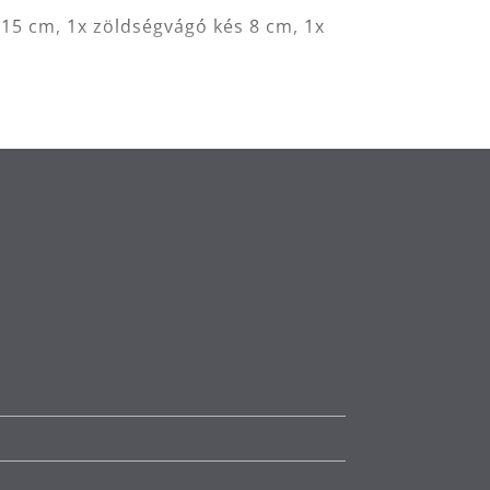
s 15 cm, 1x zöldségvágó kés 8 cm, 1x
szült markolat és bükkfából készült
lására alkalmas. Az optimális
bályozott hőkezelésnek vetjük alá,
rrel mérünk, hogy meghatározzuk a
ig nem tapasztalt élességet érjünk el,
 használatért.