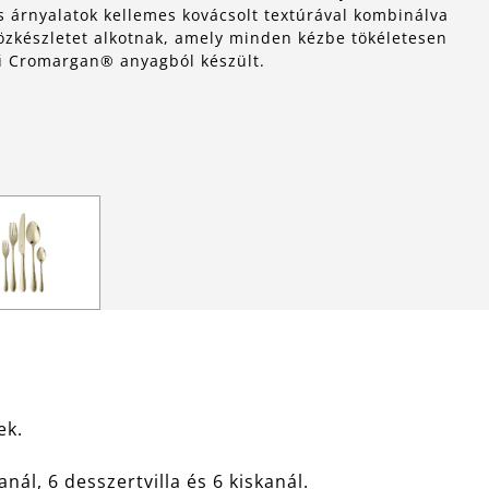
 és árnyalatok kellemes kovácsolt textúrával kombinálva
zkészletet alkotnak, amely minden kézbe tökéletesen
gű Cromargan® anyagból készült.
ek.
nál, 6 desszertvilla és 6 kiskanál.