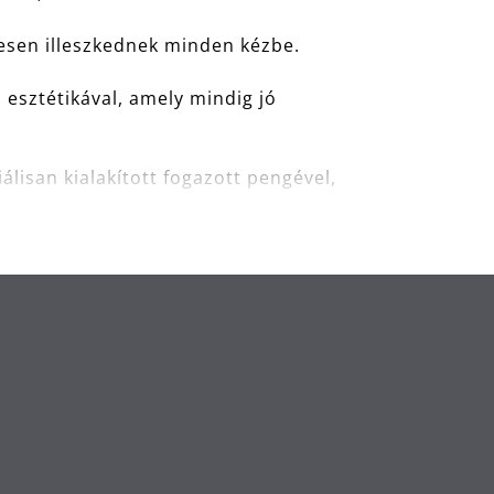
esen illeszkednek minden kézbe.
esztétikával, amely mindig jó
lisan kialakított fogazott pengével,