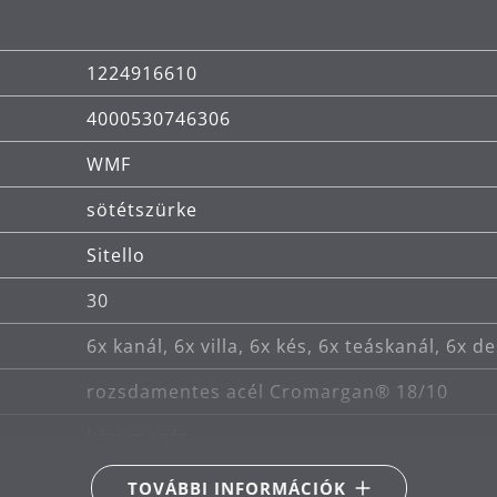
1224916610
4000530746306
WMF
sötétszürke
Sitello
30
6x kanál, 6x villa, 6x kés, 6x teáskanál, 6x de
rozsdamentes acél Cromargan® 18/10
kézi mosás
TOVÁBBI INFORMÁCIÓK