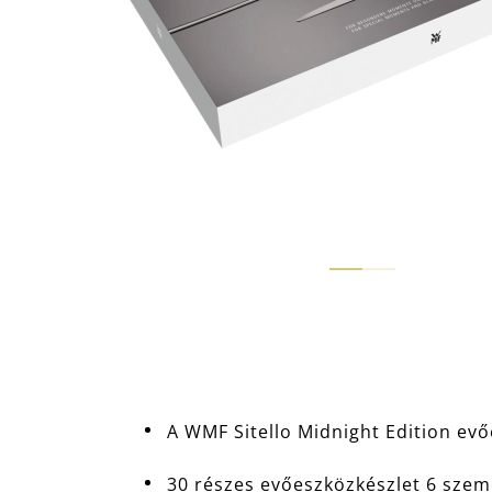
A WMF Sitello Midnight Edition ev
30 részes evőeszközkészlet 6 személy