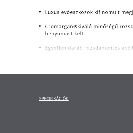
Luxus evőeszközök kifinomult megj
Cromargan®kiváló minőségű rozsdam
benyomást kelt.
Egyetlen darab rozsdamentes acélbó
amely hosszú ideig optimális élessé
Fényűző evőeszköztartó dobozzal a
SPECIFIKÁCIÓK