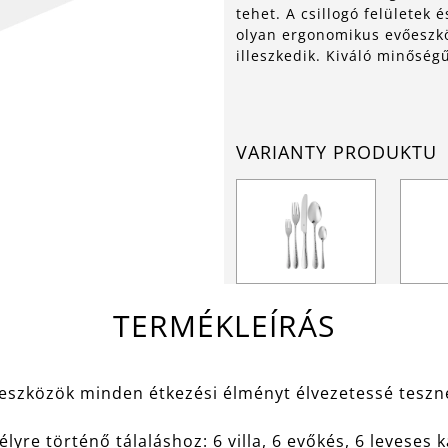
tehet. A csillogó felületek
olyan ergonomikus evőeszkö
illeszkedik. Kiváló minősé
VARIANTY PRODUKTU
TERMÉKLEÍRÁS
őeszközök minden étkezési élményt élvezetessé teszn
re történő tálaláshoz: 6 villa, 6 evőkés, 6 leveses ka