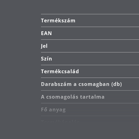
Termékszám
EAN
Jel
Szín
Termékcsalád
Darabszám a csomagban (db)
A csomagolás tartalma
Fő anyag
Termékápolás