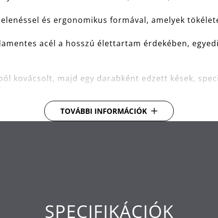
elenéssel és ergonomikus formával, amelyek tökélet
entes acél a hosszú élettartam érdekében, egyedi 
l kovácsolt, majd egy darabként edzett kések, speciá
get biztosít.
TOVÁBBI INFORMÁCIÓK
 megbízható és praktikus tároláshoz.
SPECIFIKÁCIÓK