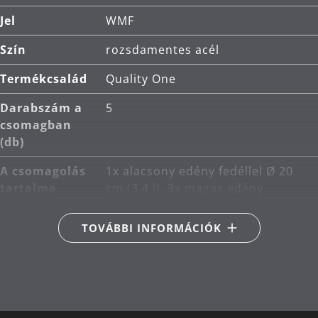
Jel
WMF
Szín
rozsdamentes acél
Termékcsalád
Quality One
Darabszám a
5
csomagban
(db)
A csomagolás
1x alacsony edény fedéllel Ø 20
tartalma
cm (3.4 l), 3x magas edény
fedéllel Ø 16 cm (2 l), Ø 20 cm
(4.1 l), Ø 24 cm (6.8 l), 1x lábas
TOVÁBBI INFORMÁCIÓK
fedél nélkül Ø 16 cm (1.7 l)
Fő anyag
Cromargan® rozsdamentes acél
18/10
Indukciós
Megfelelő indukciós