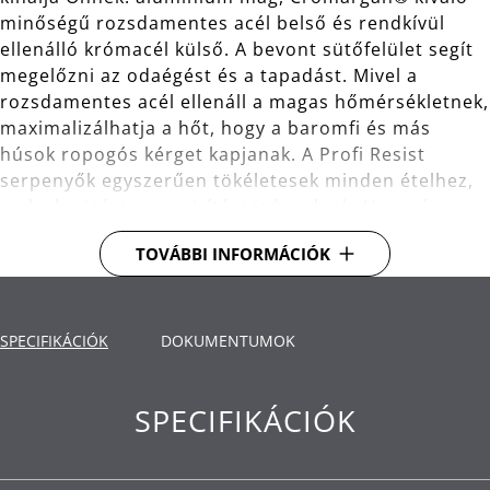
minőségű rozsdamentes acél belső és rendkívül
ellenálló krómacél külső. A bevont sütőfelület segít
megelőzni az odaégést és a tapadást. Mivel a
rozsdamentes acél ellenáll a magas hőmérsékletnek,
maximalizálhatja a hőt, hogy a baromfi és más
húsok ropogós kérget kapjanak. A Profi Resist
serpenyők egyszerűen tökéletesek minden ételhez,
melyek sütést vagy pirítást igényelnek. Hosszú
évekig élvezheti edényeit, mivel a minőségi
TOVÁBBI INFORMÁCIÓK
rozsdamentes acélból készült méhsejt alakú
hálószerkezet megvédi a tapadásmentes bevonatot
a Profi Resist modelleken. A serpenyők többrétegű
anyaga azt jelenti, hogy egyenletesen eloszlatják a
SPECIFIKÁCIÓK
DOKUMENTUMOK
hőt, és minden típusú főzőlaphoz alkalmasak,
beleértve az energiahatékony indukciós főzőlapokat
SPECIFIKÁCIÓK
is. Az elegánsan kialakított kollekció kiváló minőségű
sütő- és tálaló serpenyőket, valamint egy wokot
tartalmaz.