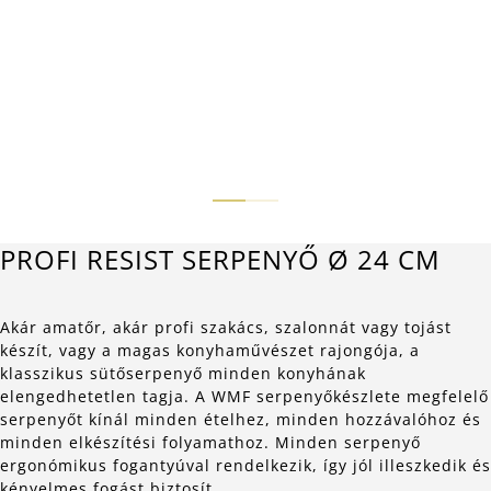
PROFI RESIST SERPENYŐ Ø 24 CM
Akár amatőr, akár profi szakács, szalonnát vagy tojást
készít, vagy a magas konyhaművészet rajongója, a
klasszikus sütőserpenyő minden konyhának
elengedhetetlen tagja. A WMF serpenyőkészlete megfelelő
serpenyőt kínál minden ételhez, minden hozzávalóhoz és
minden elkészítési folyamathoz. Minden serpenyő
ergonómikus fogantyúval rendelkezik, így jól illeszkedik és
kényelmes fogást biztosít.