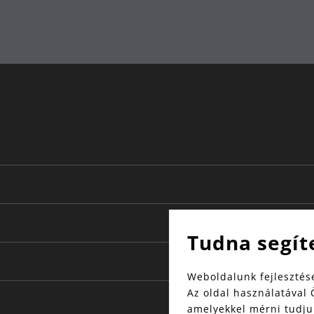
Tudna segít
Weboldalunk fejlesztése
Az oldal használatával 
amelyekkel mérni tudjuk