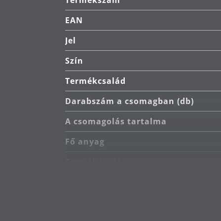
Termékszám
EAN
Jel
Szín
Termékcsalád
Darabszám a csomagban (db)
A csomagolás tartalma
Fő anyag
Termékápolás
Hossz (cm)
Tervező