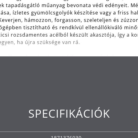
ek tapadásgátló műanyag bevonata védi edényeit. Még
ása, ízletes gyümölcsgolyók készítése vagy a friss h
 Keverjen, hámozzon, forgasson, szeleteljen és zúzzon
gépben tisztítható és rendkívül ellenállókiváló min
csi rozsdamentes acélból készült akasztója, így a ko
egyen, ha újra szüksége van rá.
cél, amely méretben stabil, mosogatógépben mosható
ó.
TOVÁBBI INFORMÁCIÓK
SPECIFIKÁCIÓK