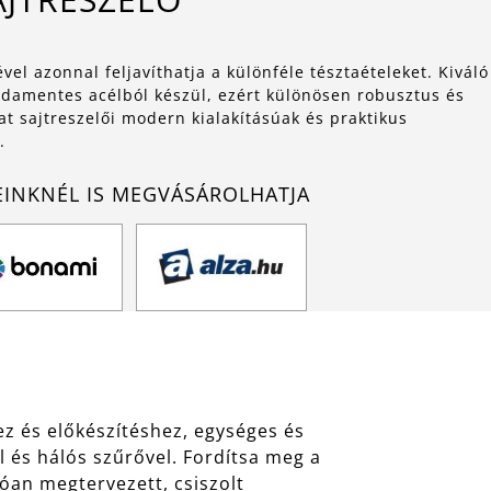
el azonnal feljavíthatja a különféle tésztaételeket. Kiváló
amentes acélból készül, ezért különösen robusztus és
zat sajtreszelői modern kialakításúak és praktikus
.
EINKNÉL IS MEGVÁSÁROLHATJA
ez és előkészítéshez, egységes és
al és hálós szűrővel. Fordítsa meg a
zóan megtervezett, csiszolt