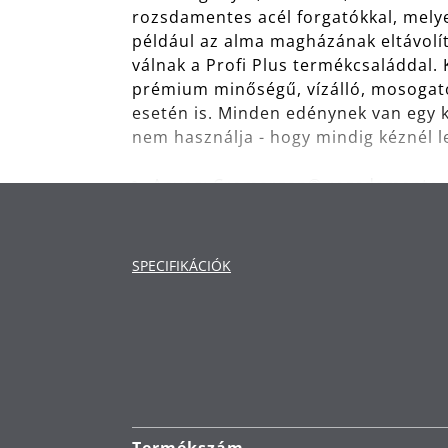
rozsdamentes acél forgatókkal, mely
például az alma magházának eltávolít
válnak a Profi Plus termékcsaláddal.
prémium minőségű, vízálló, mosogató
esetén is. Minden edénynek van egy ki
nem használja - hogy mindig kéznél l
Anyag: Cromargan® rozsdamentes a
rendkívül karcálló.
Tisztítás: mosogatógépben moshat
SPECIFIKÁCIÓK