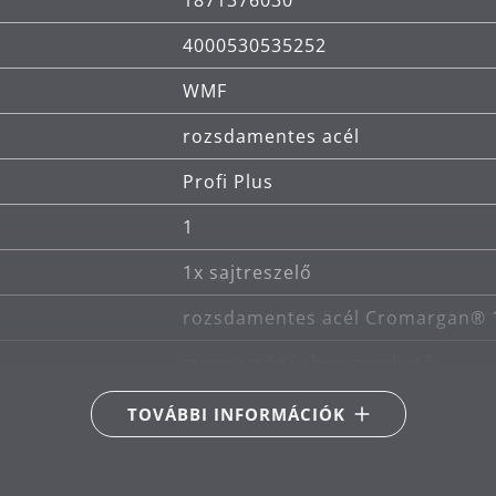
1871376030
4000530535252
WMF
rozsdamentes acél
Profi Plus
1
1x sajtreszelő
rozsdamentes acél Cromargan® 
mosogatógépben mosható
25
TOVÁBBI INFORMÁCIÓK
Robin Platt