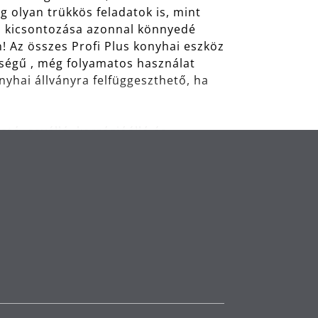
 olyan trükkös feladatok is, mint
al kicsontozása azonnal könnyedé
! Az összes Profi Plus konyhai eszköz
őségű , még folyamatos használat
nyhai állványra felfüggeszthető, ha
, saválló, korrózióálló és