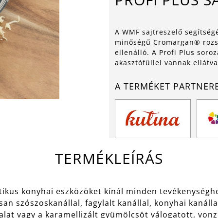
A WMF sajtreszelő segítségév
minőségű Cromargan® rozsd
ellenálló. A Profi Plus soro
akasztófüllel vannak ellátva
A TERMÉKET PARTNER
TERMÉKLEÍRÁS
aktikus konyhai eszközöket kínál minden tevékenységh
san szószoskanállal, fagylalt kanállal, konyhai kanáll
halat vagy a karamellizált gyümölcsöt válogatott, von