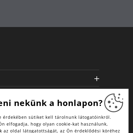
eni nekünk a honlapon?
 érdekében sütiket kell tárolnunk látogatóinkról.
Ön elfogadja, hogy olyan cookie-kat használunk,
 az oldal látogatottságát, az Ön érdeklődési köréhez