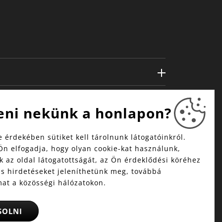
eni nekünk a honlapon?
 érdekében sütiket kell tárolnunk látogatóinkról.
Ön elfogadja, hogy olyan cookie-kat használunk,
 az oldal látogatottságát, az Ön érdeklődési köréhez
és hirdetéseket jeleníthetünk meg, továbbá
mat a közösségi hálózatokon.
SOLNI