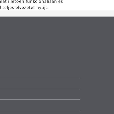
alat illetően funkcionálisan és
teljes élvezetet nyújt.