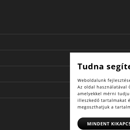
Tudna segít
Weboldalunk fejlesztése
Az oldal használatával 
amelyekkel mérni tudjuk
illeszkedő tartalmakat 
megoszthatjuk a tartal
MINDENT KIKAPC