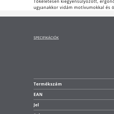
Tökéletesen kiegyensúlyozott, ergonómi
ugyanakkor vidám motívumokkal és össz
SPECIFIKÁCIÓK
Termékszám
EAN
Jel