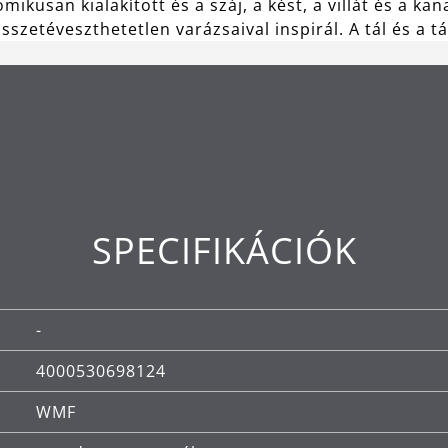
kusan kialakított és a száj, a kést, a villát és a kan
etéveszthetetlen varázsaival inspirál. A tál és a tál 
SPECIFIKÁCIÓK
-
4000530698124
WMF