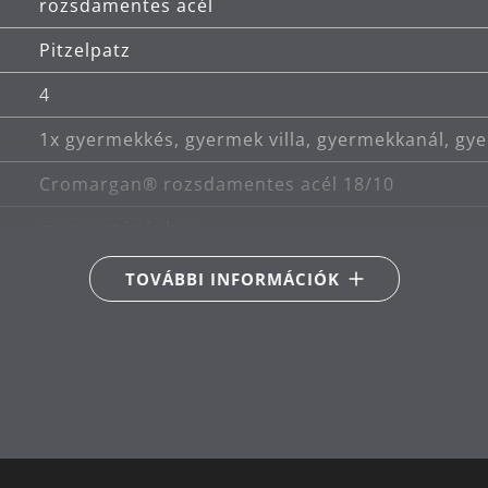
rozsdamentes acél
Pitzelpatz
4
1x gyermekkés, gyermek villa, gyermekkanál, gy
Cromargan® rozsdamentes acél 18/10
mosogatógépben
16,5 | 18,5 | 16,5 | 13
TOVÁBBI INFORMÁCIÓK
Önellátó (3+)
Pitzelpatz futball - © Steinbeck