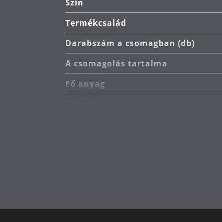
Szín
Termékcsalád
Darabszám a csomagban (db)
A csomagolás tartalma
Fő anyag
Termékápolás
Hossz (cm)
Korcsoport
Tervező