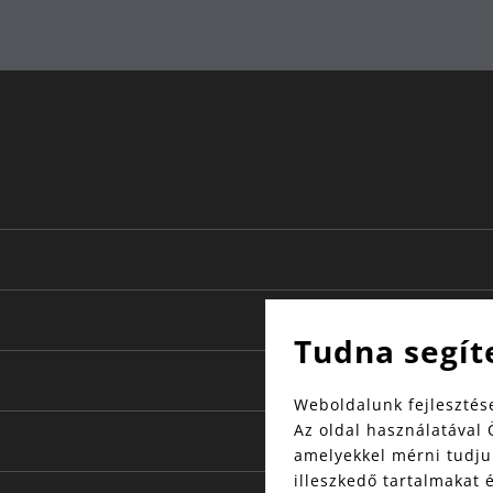
kézi mosás
28
22
Németországban
Tudna segít
Weboldalunk fejlesztése
Az oldal használatával 
amelyekkel mérni tudjuk
illeszkedő tartalmakat 