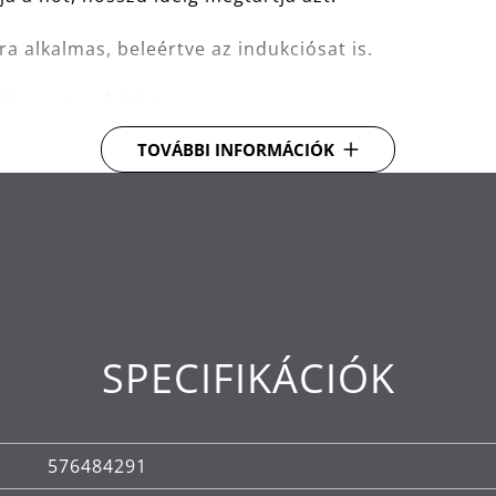
a alkalmas, beleértve az indukciósat is.
ásmentes felület.
TOVÁBBI INFORMÁCIÓK
bb anyagminőség, legaprólékosabb kivitelezés és tö
állal.
SPECIFIKÁCIÓK
576484291