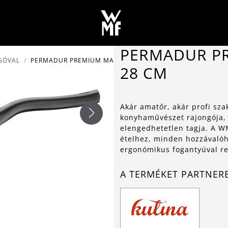
PERMADUR P
GÓVAL
PERMADUR PREMIUM MAGAS SERPENYŐ Ø 28 CM
28 CM
Akár amatőr, akár profi sza
konyhaművészet rajongója,
elengedhetetlen tagja. A W
ételhez, minden hozzávalóh
ergonómikus fogantyúval ren
A TERMÉKET PARTNER