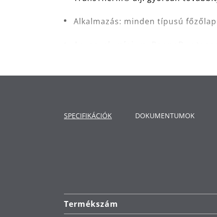
Alkalmazás: minden típusú főzőlapr
Anyag: alumínium, PermaDur tapad
Tisztítás: kézi mosás.
Németországban készült: legmagasa
Garancia: A WMF 5 éves garanciát v
SPECIFIKÁCIÓK
DOKUMENTUMOK
Termékszám