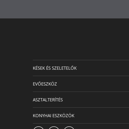
Termékápolás
Átmérő (cm)
Lemez átmérő (cm)
Készült
KÉSEK ÉS SZELETELŐK
EVŐESZKÖZ
ASZTALTERÍTÉS
KONYHAI ESZKÖZÖK