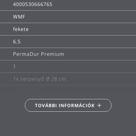
4000530666765
WMF
fekete
6.5
PermaDur Premium
1
1x serpenyő Ø 28 cm
alumínium
Megfelelő indukciós
TOVÁBBI INFORMÁCIÓK
Alkalmas kerámia-, gáz-, elektromos és indukci
Hőálló, akár 250 ° C-on (tűzhelyen) vagy 70 ° C-