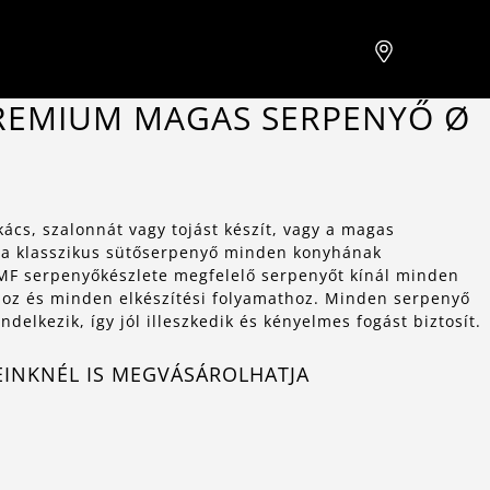
REMIUM MAGAS SERPENYŐ Ø
kács, szalonnát vagy tojást készít, vagy a magas
 a klasszikus sütőserpenyő minden konyhának
MF serpenyőkészlete megfelelő serpenyőt kínál minden
oz és minden elkészítési folyamathoz. Minden serpenyő
delkezik, így jól illeszkedik és kényelmes fogást biztosít.
EINKNÉL IS MEGVÁSÁROLHATJA