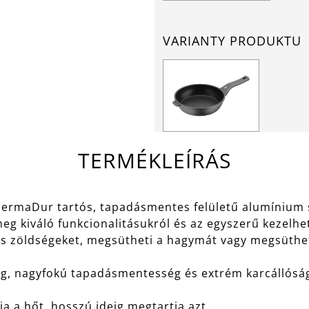
VARIANTY PRODUKTU
TERMÉKLEÍRÁS
l a PermaDur tartós, tapadásmentes felületű alumíni
g kiváló funkcionalitásukról és az egyszerű kezelhe
s zöldségeket, megsütheti a hagymát vagy megsüthet
ag, nagyfokú tapadásmentesség és extrém karcállósá
a a hőt, hosszú ideig megtartja azt.