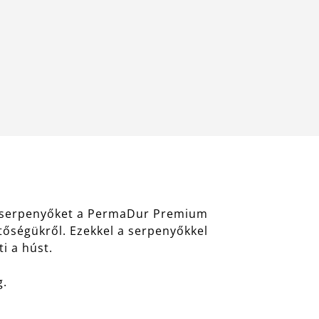
um serpenyőket a PermaDur Premium
tőségükről. Ezekkel a serpenyőkkel
i a húst.
g.