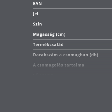
EAN
Jel
Szín
Magasság (cm)
Termékcsalád
Darabszám a csomagban (db)
A csomagolás tartalma
Fő anyag
Indukciós kompatibilis
A tűzhely típusa
Hőállóság