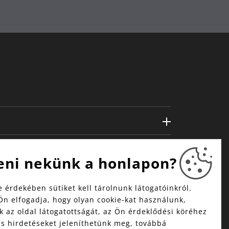
eni nekünk a honlapon?
 érdekében sütiket kell tárolnunk látogatóinkról.
Ön elfogadja, hogy olyan cookie-kat használunk,
 az oldal látogatottságát, az Ön érdeklődési köréhez
és hirdetéseket jeleníthetünk meg, továbbá