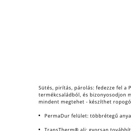
Sütés, pirítás, párolás: fedezze fe
termékcsaládból, és bizonyosodjon me
mindent megtehet - készíthet ropogó
PermaDur felület: többrétegű any
TransTherm® alj: gyorsan továbbítj