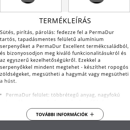
TERMÉKLEÍRÁS
Sütés, pirítás, párolás: fedezze fel a PermaDur
tartós, tapadásmentes felületű alumínium
serpenyőket a PermaDur Excellent termékcsaládból,
és bizonyosodjon meg kiváló funkcionalitásukról és
az egyszerű kezelhetőségükről. Ezekkel a
serpenyőkkel mindent megtehet - készíthet ropogós
zöldségeket, megsütheti a hagymát vagy megsütheti
a húst.
PermaDur felület: többrétegű anyag, nagyfokú
tapadásmentesség és extrém karcállóság.
TransTherm® alj: gyorsan továbbítja a hőt,
TOVÁBBI INFORMÁCIÓK
hosszú ideig megtartja azt.