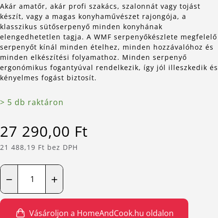
Akár amatőr, akár profi szakács, szalonnát vagy tojást
készít, vagy a magas konyhaművészet rajongója, a
klasszikus sütőserpenyő minden konyhának
elengedhetetlen tagja. A WMF serpenyőkészlete megfelelő
serpenyőt kínál minden ételhez, minden hozzávalóhoz és
minden elkészítési folyamathoz. Minden serpenyő
ergonómikus fogantyúval rendelkezik, így jól illeszkedik és
kényelmes fogást biztosít.
> 5 db raktáron
27 290,00 Ft
21 488,19 Ft bez DPH
−
+
Vásároljon a HomeAndCook.hu oldalon