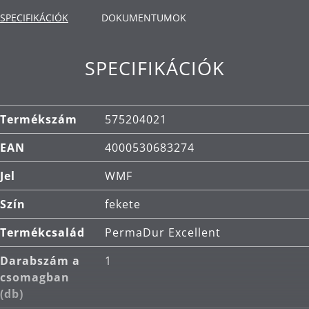
Alkalmazás: minden típusú főzőlapra alkalmas,
SPECIFIKÁCIÓK
beleértve az indukciósat is.
DOKUMENTUMOK
Anyag: alumínium, PermaDur tapadásmentes
felület.
SPECIFIKÁCIÓK
Tisztítás: kézi mosás.
Termékszám
575204021
EAN
4000530683274
Jel
WMF
Szín
fekete
Termékcsalád
PermaDur Excellent
Darabszám a
1
csomagban
(db)