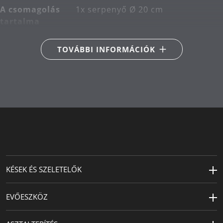
A csomagolás
1x serpenyő Ø 20 cm
tartalma
Fő anyag
alumínium
TOVÁBBI INFORMÁCIÓK
Indukciós
Megfelelő indukciós
kompatibilis
A tűzhely
Alkalmas kerámia-, gáz-,
típusa
elektromos és indukciós
tűzhelyekhez
Hőállóság
Hőálló, akár 250 ° C-on
(tűzhelyen) vagy 70 ° C-on
(sütőben)
KÉSEK ÉS SZELETELŐK
Termékápolás
kézi mosás
EVŐESZKÖZ
Átmérő (cm)
20