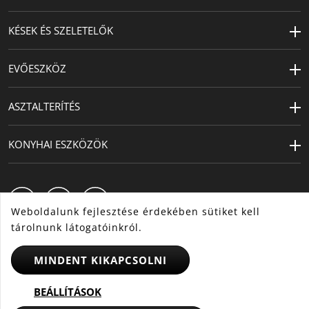
típusa
elektromos és indukciós
tűzhelyekhez
KÉSEK ÉS SZELETELŐK
Termékápolás
mosogatógépben mosható
(fogantyú nélkül)
EVŐESZKÖZ
Másodlagos
műanyag
ASZTALTERÍTÉS
anyag
Átmérő (cm)
22
KONYHAI ESZKÖZÖK
Kapacitás (l)
4.5
Tervező
Jo. Laubner
Weboldalunk fejlesztése érdekében sütiket kell
tárolnunk látogatóinkról.
MINDENT KIKAPCSOLNI
HU
CS
SK
BEÁLLÍTÁSOK