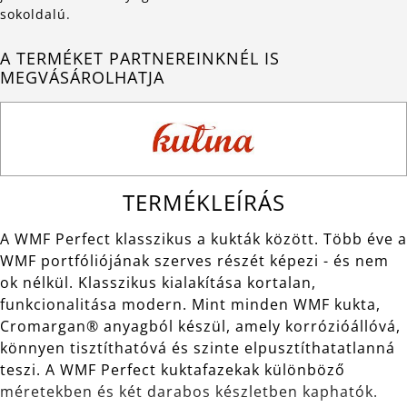
sokoldalú.
A TERMÉKET PARTNEREINKNÉL IS
MEGVÁSÁROLHATJA
TERMÉKLEÍRÁS
A WMF Perfect klasszikus a kukták között. Több éve a
WMF portfóliójának szerves részét képezi - és nem
ok nélkül. Klasszikus kialakítása kortalan,
funkcionalitása modern. Mint minden WMF kukta,
Cromargan® anyagból készül, amely korrózióállóvá,
könnyen tisztíthatóvá és szinte elpusztíthatatlanná
teszi. A WMF Perfect kuktafazekak különböző
méretekben és két darabos készletben kaphatók.