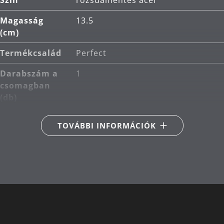
eltávolítható és folyó víz alatt elmosható. Az
edényt és a fedelet mosogatógépben lehet mosni.
Magasság
13.5
(cm)
Garancia: A WMF 3 éves garanciát vállal.
Termékcsalád
Perfect
Darabszám a
1
csomagban
(db)
A csomagolás
1x kukta
TOVÁBBI INFORMÁCIÓK
tartalma
Fő anyag
rozsdamentes acél
Cromargan® 18/10
Indukciós
Megfelelő indukciós
kompatibilis
A tűzhely
Alkalmas kerámia-, gáz-,