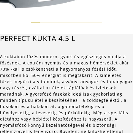
PERFECT KUKTA 4.5 L
A kuktában főzés modern, gyors és egészséges módja a
főzésnek. A extrém nyomás és a magas hőmérséklet akár
70% -kal is csökkentheti a hagyományos főzési időt,
miközben kb. 50% energiát is megtakarít. A kíméletes
főzés megőrzi a vitaminok, ásványi anyagok és tápanyagok
nagy részét, ezáltal az ételek táplálóak és ízletesek
maradnak. A gyorsfőző fazekak ideálisak gyakorlatilag
minden típusú étel elkészítéséhez - a zöldségféléktől, a
húsokon és a halakon át, a gabonafélékig és a
hüvelyesekig, a levesekig és pörköltekig. Még a speciális
diétához vagy bébiétel készítéséhez is nagyszerű. A
nyomásfőző könnyű kezelhetőségével és biztonsági
jellemzőivel is lenyűgöző. Röviden: nélkülözhetetlenül