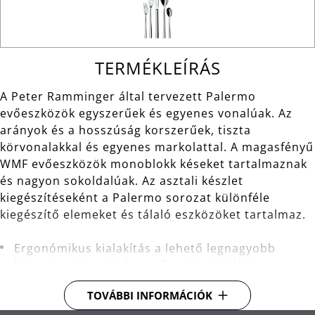
TERMÉKLEÍRÁS
A Peter Ramminger által tervezett Palermo
evőeszközök egyszerűek és egyenes vonalúak. Az
arányok és a hosszúság korszerűek, tiszta
körvonalakkal és egyenes markolattal. A magasfényű
WMF evőeszközök monoblokk késeket tartalmaznak
és nagyon sokoldalúak. Az asztali készlet
kiegészítéseként a Palermo sorozat különféle
kiegészítő elemeket és tálaló eszközöket tartalmaz.
Ergonómikus kialakítás a lehető legnagyobb
kényelemért - minden evőeszköz tökéletesen
kiegyensúlyozott a kényelmes fogás érdekében.
TOVÁBBI INFORMÁCIÓK
Anyag: Cromargan® rozsdamentes acél, amely