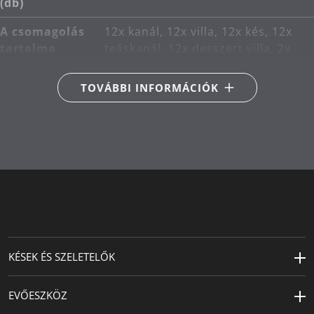
(db)
A csomagolás
12x kanál, 12x villa, 12x kés, 12x
tartalma
teáskanál, 12x desszert villa, 2x
adagolókanál, 1x salátavilla, 1x
adagolóvilla, 1x kanál, 1x
TOVÁBBI INFORMÁCIÓK
tortakanál
Fő anyag
rozsdamentes acél Cromargan®
18/10
Termékápolás
mosogatógépben mosható
Kés művészet
Kovácsolt kések
Tervező
WMF Atelier (Peter Ramminger)
KÉSEK ÉS SZELETELŐK
EVŐESZKÖZ