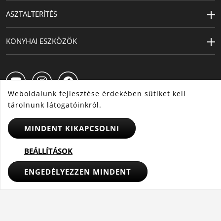
ASZTALTERÍTÉS
KONYHAI ESZKÖZÖK
Weboldalunk fejlesztése érdekében sütiket kell
tárolnunk látogatóinkról.
MINDENT KIKAPCSOLNI
HU
CS
SK
BEÁLLÍTÁSOK
© 2025 WMF - Minden jog fenntartva
ENGEDÉLYEZZEN MINDENT