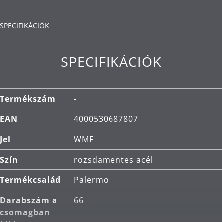
méretben stabil, mosogatógépben mosható,
saválló, korrózióálló és rendkívül karcálló.
SPECIFIKÁCIÓK
Tisztítás: mosogatógépben mosható.
SPECIFIKÁCIÓK
Termékszám
-
EAN
4000530687807
Jel
WMF
Szín
rozsdamentes acél
Termékcsalád
Palermo
Darabszám a
66
csomagban