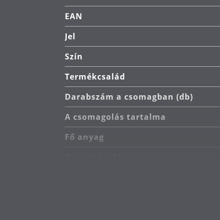
EAN
Jel
Szín
Termékcsalád
Darabszám a csomagban (db)
A csomagolás tartalma
Fő anyag
Termékápolás
Hossz (cm)
Tervező