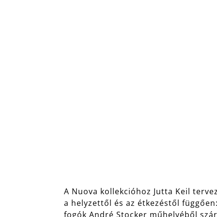
A Nuova kollekcióhoz Jutta Keil terve
a helyzettől és az étkezéstől függően
fogók André Stocker műhelyéből szárm