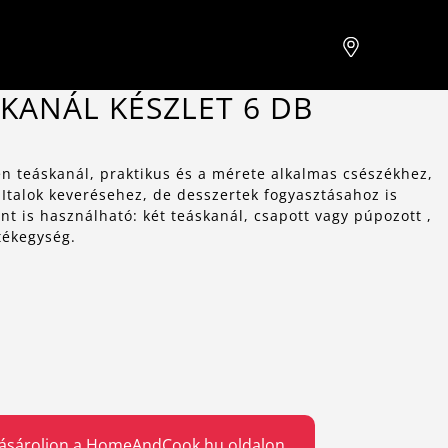
KANÁL KÉSZLET 6 DB
n teáskanál, praktikus és a mérete alkalmas csészékhez,
Italok keverésehez, de desszertek fogyasztásahoz is
t is használható: két teáskanál, csapott vagy púpozott ,
ékegység.
ásároljon a HomeAndCook.hu oldalon