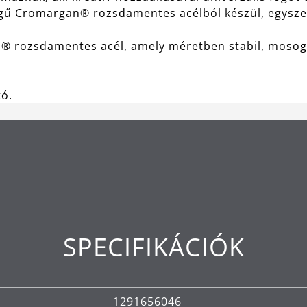
gű Cromargan® rozsdamentes acélból készül, egyszerű
® rozsdamentes acél, amely méretben stabil, mosog
ó.
SPECIFIKÁCIÓK
1291656046