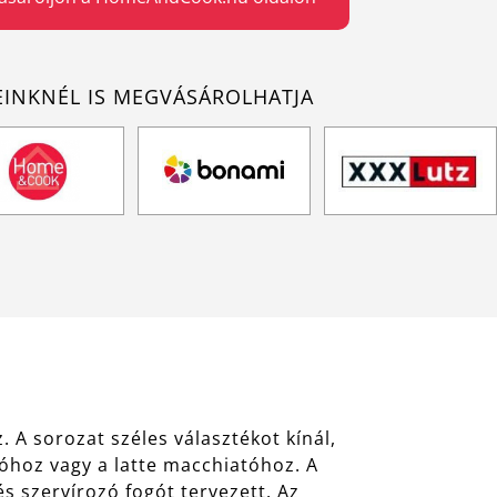
EINKNÉL IS MEGVÁSÁROLHATJA
. A sorozat széles választékot kínál,
zóhoz vagy a latte macchiatóhoz. A
s szervírozó fogót tervezett. Az