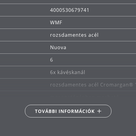
4000530679741
WMF
rozsdamentes acél
Nuova
6
6x kávéskanál
rozsdamentes acél Cromargan® 
mosogatógépben mosható
13.5
TOVÁBBI INFORMÁCIÓK
Jutta Keil