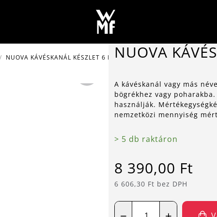
NUOVA KÁVÉS
NUOVA KÁVÉSKANÁL KÉSZLET 6 DB
A kávéskanál vagy más néve
bögrékhez vagy poharakba. 
használják. Mértékegységkén
nemzetközi mennyiség mért
> 5 db raktáron
8 390,00 Ft
6 606,30 Ft bez DPH
−
+
V