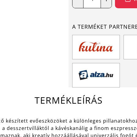
A TERMÉKET PARTNER
TERMÉKLEÍRÁS
ző készített evőeszközöket a különleges pillanatokhoz
: a desszertvilláktól a kávéskanálig a finom eszpress
aznak, aki kreatív hozzáállásával univerzális fogót é