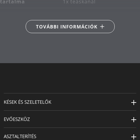
tartalma
1x teáskanál
Fő anyag
rozsdamentes acél
Cromargan® 18/10
TOVÁBBI INFORMÁCIÓK
Termékápolás
mosogatógépben
mosható
Tervező
Jutta Keil
KÉSEK ÉS SZELETELŐK
EVŐESZKÖZ
ASZTALTERÍTÉS