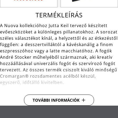
TERMÉKLEÍRÁS
A Nuova kollekcióhoz Jutta Keil tervező készített
evőeszközöket a különleges pillanatokhoz. A sorozat
széles választékot kínál, a helyzettől és az étkezéstől
függően: a desszertvilláktól a kávéskanálig a finom
eszpresszóhoz vagy a latte macchiatóhoz. A fogók
André Stocker műhelyéből származnak, aki kreatív
hozzáállásával univerzális fogót és szervírozó fogót
tervezett. Az összes termék csiszolt kiváló minőségű
Cromargan® rozsdamentes acélból készül,
egyszerű, időtálló kivitelben.
Anyag: kiváló minőségű Cromargan®
TOVÁBBI INFORMÁCIÓK
rozsdamentes acél, amely méretben stabil,
mosogatógépben mosható, saválló, korrózióálló
és rendkívül karcálló.