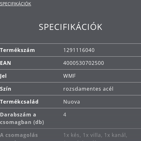
SPECIFIKÁCIÓK
Tisztítás: mosogatógépben mosható.
SPECIFIKÁCIÓK
Termékszám
1291116040
EAN
4000530702500
Jel
WMF
Szín
rozsdamentes acél
Termékcsalád
Nuova
Darabszám a
4
csomagban (db)
A csomagolás
1x kés, 1x villa, 1x kanál,