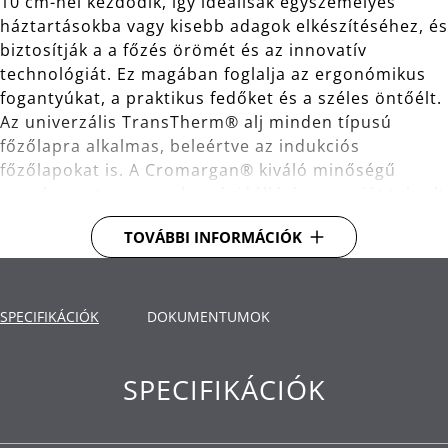
10 cm-nél kezdődik, így ideálisak egyszemélyes
háztartásokba vagy kisebb adagok elkészítéséhez, és
biztosítják a a főzés örömét és az innovatív
technológiát. Ez magában foglalja az ergonómikus
fogantyúkat, a praktikus fedőket és a széles öntőélt.
Az univerzális TransTherm® alj minden típusú
főzőlapra alkalmas, beleértve az indukciós
főzőlapokat is. A Cromargan® kiváló minőségű
rozsdamentes anyag korrózióálló és energiát takarít
meg. A fazekak átmérője 10-16 cm, így ideálisak a
TOVÁBBI INFORMÁCIÓK
ételmaradék gyors melegítésére is.
TransTherm® alj: gyorsan továbbítja a hőt,
hosszú ideig megtartja azt.
SPECIFIKÁCIÓK
DOKUMENTUMOK
Felhasználás: minden típusú főzőlapra alkalmas,
beleértve az indukciósat is.
SPECIFIKÁCIÓK
Anyag: Cromargan® kiváló minőségű
rozsdamentes acél, amely méretben stabil,