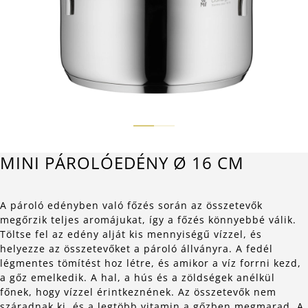
MINI PÁROLÓEDÉNY Ø 16 CM
A pároló edényben való főzés során az összetevők
megőrzik teljes aromájukat, így a főzés könnyebbé válik.
Töltse fel az edény alját kis mennyiségű vízzel, és
helyezze az összetevőket a pároló állványra. A fedél
légmentes tömítést hoz létre, és amikor a víz forrni kezd,
a gőz emelkedik. A hal, a hús és a zöldségek anélkül
főnek, hogy vízzel érintkeznének. Az összetevők nem
száradnak ki, és a legtöbb vitamin a gőzben megmarad. A