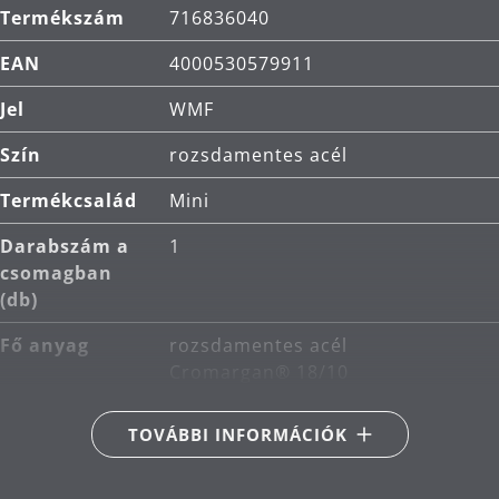
mosogatógépben mosható, saválló, korrózióálló
Termékszám
716836040
és rendkívül karcálló.
EAN
4000530579911
Tisztítás: mosogatógépben mosható.
Jel
WMF
Szín
rozsdamentes acél
Termékcsalád
Mini
Darabszám a
1
csomagban
(db)
Fő anyag
rozsdamentes acél
Cromargan® 18/10
Indukciós
Megfelelő indukciós
TOVÁBBI INFORMÁCIÓK
kompatibilis
A tűzhely
Alkalmas kerámia-, gáz-,