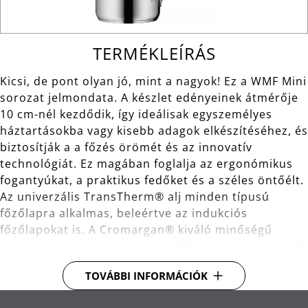
TERMÉKLEÍRÁS
Kicsi, de pont olyan jó, mint a nagyok! Ez a WMF Mini
sorozat jelmondata. A készlet edényeinek átmérője
10 cm-nél kezdődik, így ideálisak egyszemélyes
háztartásokba vagy kisebb adagok elkészítéséhez, és
biztosítják a a főzés örömét és az innovatív
technológiát. Ez magában foglalja az ergonómikus
fogantyúkat, a praktikus fedőket és a széles öntőélt.
Az univerzális TransTherm® alj minden típusú
főzőlapra alkalmas, beleértve az indukciós
főzőlapokat is. A Cromargan® kiváló minőségű
rozsdamentes anyag korrózióálló és energiát takarít
meg. A fazekak átmérője 10-16 cm, így ideálisak a
TOVÁBBI INFORMÁCIÓK
ételmaradék gyors melegítésére is.