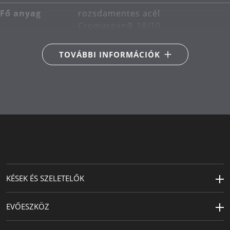
Fő anyag
rozsdamentes acél
Cromargan® 18/10
Indukciós
Megfelelő indukciós
TOVÁBBI INFORMÁCIÓK
kompatibilis
A tűzhely
Alkalmas kerámia-, gáz-,
típusa
elektromos és indukciós
tűzhelyekhez
Termékápolás
mosogatógépben mosható
Tervező
WMF Atelier
Átmérő (cm)
12
KÉSEK ÉS SZELETELŐK
Magasság
7
(cm)
EVŐESZKÖZ
A csomagolás
1x lábas fedél nélkül Ø 12 cm