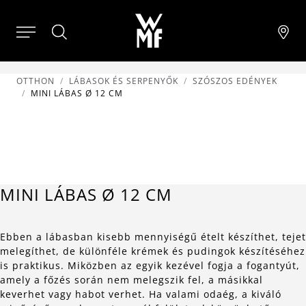
OTTHON
LÁBASOK ÉS SERPENYŐK
SZÓSZOS EDÉNYEK
MINI LÁBAS Ø 12 CM
MINI LÁBAS Ø 12 CM
Ebben a lábasban kisebb mennyiségű ételt készíthet, tejet
melegíthet, de különféle krémek és pudingok készítéséhez
is praktikus. Miközben az egyik kezével fogja a fogantyút,
amely a főzés során nem melegszik fel, a másikkal
keverhet vagy habot verhet. Ha valami odaég, a kiváló