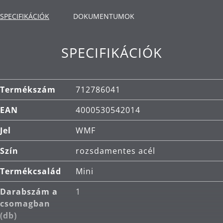
TransTherm® alj: gyorsan továbbítja a hőt,
hosszú ideig megtartja azt.
SPECIFIKÁCIÓK
DOKUMENTUMOK
Felhasználás: minden típusú főzőlapra alkalmas,
beleértve az indukciósat is.
SPECIFIKÁCIÓK
Anyag: Cromargan® kiváló minőségű
rozsdamentes acél, amely méretben stabil,
mosogatógépben mosható, saválló, korrózióálló
Termékszám
712786041
és rendkívül karcálló.
EAN
4000530542014
Tisztítás: mosogatógépben mosható.
Jel
WMF
Szín
rozsdamentes acél
Termékcsalád
Mini
Darabszám a
1
csomagban
(db)