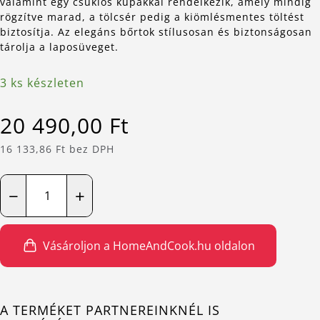
valamint egy csuklós kupakkal rendelkezik, amely mindig
rögzítve marad, a tölcsér pedig a kiömlésmentes töltést
biztosítja. Az elegáns bőrtok stílusosan és biztonságosan
tárolja a laposüveget.
3 ks készleten
20 490,00 Ft
16 133,86 Ft bez DPH
−
+
Vásároljon a HomeAndCook.hu oldalon
A TERMÉKET PARTNEREINKNÉL IS