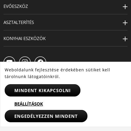
EVŐESZKÖZ
ASZTALTERÍTÉS
KONYHAI ESZKÖZÖK
Weboldalunk fejlesztése érdekében sütiket kell
tárolnunk látogatóinkról.
MINDENT KIKAPCSOLNI
HU
CS
SK
BEÁLLÍTÁSOK
© 2025 WMF - Minden jog fenntartva
ENGEDÉLYEZZEN MINDENT