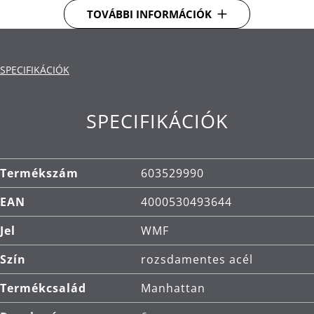
kiöntésnél sem szivárog ki semmi.
TOVÁBBI INFORMÁCIÓK
Tölcsér:
a kiömlés nélküli kényelmes töltéshez.
Bőrtok:
prémium bőrből készült a poharak
SPECIFIKÁCIÓK
stílusos tárolásához.
Anyag: kiváló minőségű Cromargan®
SPECIFIKÁCIÓK
rozsdamentes acél, amely méretben stabil,
mosogatógépben mosható, saválló, korrózióálló
és rendkívül karcálló.
Termékszám
603529990
Tisztítás: mosogatógépben mosható.
EAN
4000530493644
Jel
WMF
Szín
rozsdamentes acél
Termékcsalád
Manhattan