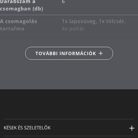
Darabszám a
6
csomagban (db)
A csomagolás
1x laposüveg, 1x tölcsér,
tartalma
4x pohár
Fő anyag
rozsdamentes acél
Cromargan® 18/10
TOVÁBBI INFORMÁCIÓK
Termékápolás
mosogatógépben
mosható
Szélesség (cm)
10
Kapacitás (l)
0.2
Magasság (cm)
13
Másodlagos anyag
bőr
KÉSEK ÉS SZELETELŐK