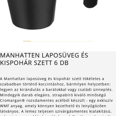
MANHATTEN LAPOSÜVEG ÉS
KISPOHÁR SZETT 6 DB
A Manhattan laposüveg és kispohár szett tökéletes a
szabadban történő koccintáshoz, bármilyen helyzetben:
legyen az kirándulás a barátokkal vagy családi ünneplés.
Mindegyik darab elegáns, strapabíró kiváló minőségű
Cromargan® rozsdamentes acélból készült - egy exkluzív
WMF anyag, amely könnyen kezelhető és lenyűgözően
látványos. A lemez teljesen szivárgásmentes kialakítású,