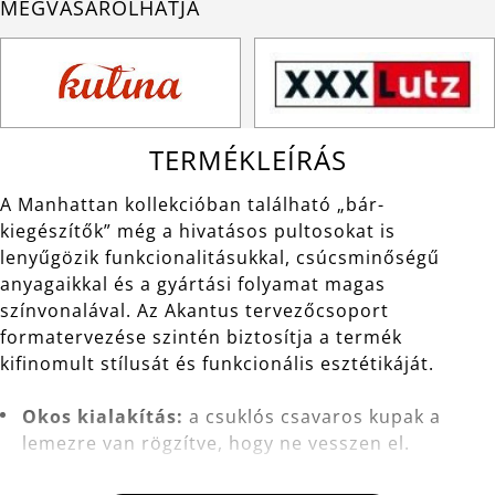
MEGVÁSÁROLHATJA
TERMÉKLEÍRÁS
A Manhattan kollekcióban található „bár-
kiegészítők” még a hivatásos pultosokat is
lenyűgözik funkcionalitásukkal, csúcsminőségű
anyagaikkal és a gyártási folyamat magas
színvonalával. Az Akantus tervezőcsoport
formatervezése szintén biztosítja a termék
kifinomult stílusát és funkcionális esztétikáját.
Okos kialakítás:
a csuklós csavaros kupak a
lemezre van rögzítve, hogy ne vesszen el.
100%-ban szivárgásmentes:
a töltésnél és a