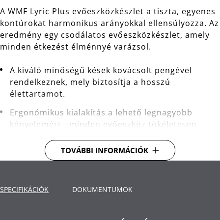
A WMF Lyric Plus evőeszközkészlet a tiszta, egyenes
kontúrokat harmonikus arányokkal ellensúlyozza. Az
eredmény egy csodálatos evőeszközkészlet, amely
minden étkezést élménnyé varázsol.
A kiváló minőségű kések kovácsolt pengével
rendelkeznek, mely biztosítja a hosszú
élettartamot.
Ergonómikus kialakítás a lehető legnagyobb
kényelemért - minden evőeszköz tökéletesen
kiegyensúlyozott a kényelmes fogás érdekében.
TOVÁBBI INFORMÁCIÓK
Cromargan protect®kiváló minőségű
rozsdamentes acél - innovatív technológia a
háromszor keményebb evőeszköz felületekért.
SPECIFIKÁCIÓK
Rendkívül karc- és kopásálló.
DOKUMENTUMOK
Tisztítás: mosogatógépben mosható.