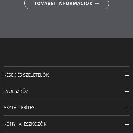
adagolóvilla, 1x kanál, 1x
TOVÁBBI INFORMÁCIÓK
tortakanál
Fő anyag
Cromargan protect®
Termékápolás
mosogatógépben mosható
Tervező
Köhler & Wilms
KÉSEK ÉS SZELETELŐK
EVŐESZKÖZ
ASZTALTERÍTÉS
KONYHAI ESZKÖZÖK