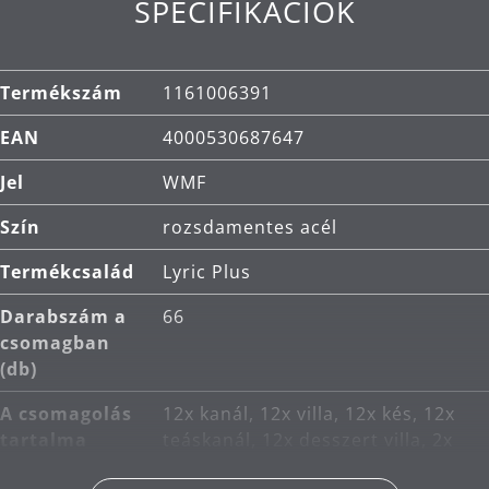
SPECIFIKÁCIÓK
Termékszám
1161006391
EAN
4000530687647
Jel
WMF
Szín
rozsdamentes acél
Termékcsalád
Lyric Plus
Darabszám a
66
csomagban
(db)
A csomagolás
12x kanál, 12x villa, 12x kés, 12x
tartalma
teáskanál, 12x desszert villa, 2x
adagolókanál, 1x salátavilla, 1x