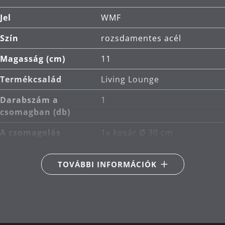
Jel
WMF
Szín
rozsdamentes acél
Magasság (cm)
11
Termékcsalád
Living Lounge
Darabszám a
1
csomagban (db)
A csomagolás
1x kosár Ø 30 cm
tartalma
TOVÁBBI INFORMÁCIÓK
Fő anyag
rozsdamentes acél
Cromargan® 18/10
Átmérő (cm)
30
Tervező
Metz & Kindler