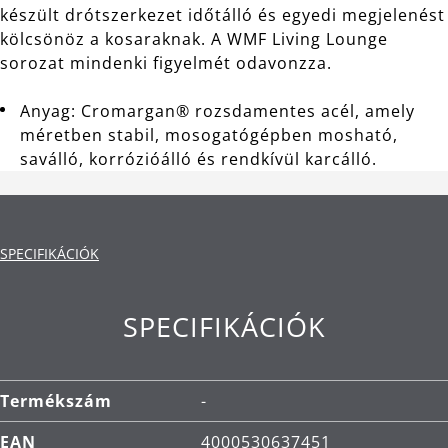
készült drótszerkezet időtálló és egyedi megjelenést
kölcsönöz a kosaraknak. A WMF Living Lounge
sorozat mindenki figyelmét odavonzza.
Anyag: Cromargan® rozsdamentes acél, amely
méretben stabil, mosogatógépben mosható,
saválló, korrózióálló és rendkívül karcálló.
SPECIFIKÁCIÓK
SPECIFIKÁCIÓK
Termékszám
-
EAN
4000530637451