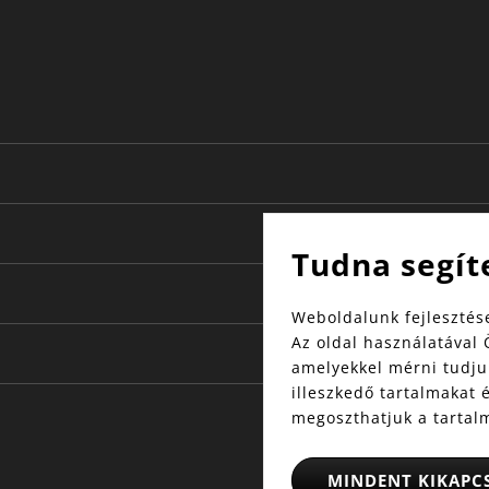
Tudna segít
Weboldalunk fejlesztése
Az oldal használatával 
amelyekkel mérni tudjuk
illeszkedő tartalmakat 
megoszthatjuk a tartal
MINDENT KIKAPC