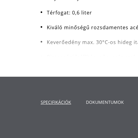
Térfogat: 0,6 liter
Kiváló minőségű rozsdamentes acé
Keverőedény max. 30°C-os hideg it
Biztonsági leállítás: a keverés cs
köszönhetően
SPECIFIKÁCIÓK
DOKUMENTUMOK