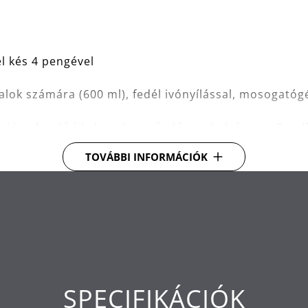
l kés 4 pengével
alok számára (600 ml), fedél ivónyílással, mosogat
ak akkor kezdődik, ha a keverőedény a helyén van.Rend
TOVÁBBI INFORMÁCIÓK
SPECIFIKÁCIÓK