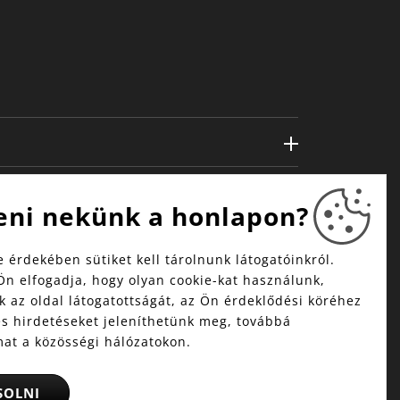
eni nekünk a honlapon?
 érdekében sütiket kell tárolnunk látogatóinkról.
Ön elfogadja, hogy olyan cookie-kat használunk,
 az oldal látogatottságát, az Ön érdeklődési köréhez
és hirdetéseket jeleníthetünk meg, továbbá
mat a közösségi hálózatokon.
SOLNI