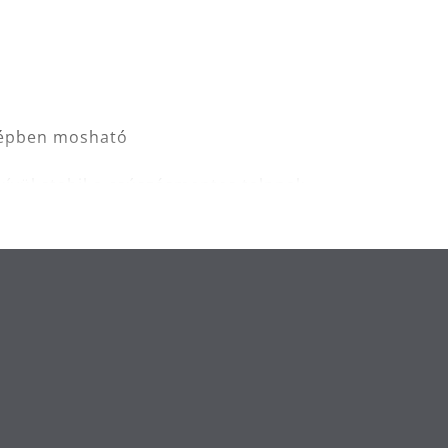
ógépben mosható
kívül stabil a csúszásmentes talpnak