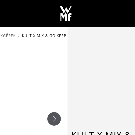
IXGÉPEK
KULT X MIX & GO KEEP COOL TURMIXGÉP
KULT X MIX &