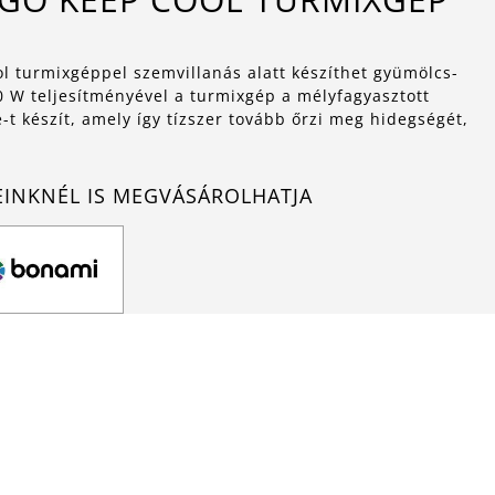
l turmixgéppel szemvillanás alatt készíthet gyümölcs-
0 W teljesítményével a turmixgép a mélyfagyasztott
t készít, amely így tízszer tovább őrzi meg hidegségét,
EINKNÉL IS MEGVÁSÁROLHATJA