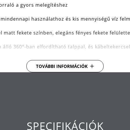
orraló a gyors melegítéshez
s a mindennapi használathoz és kis mennyiségű víz fel
matt fekete színben, elegáns fényes fekete felülette
 álló 360°-ban elfordítható talppal, és kábeltekercse
ely egy kézzel, egy gombnyomással működtethető
TOVÁBBI INFORMÁCIÓK
jelző
utás- és túlmelegedés elleni védelem tekintetében, 
köszönhetően
SPECIFIKÁCIÓK