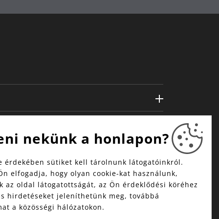
eni nekünk a honlapon?
 érdekében sütiket kell tárolnunk látogatóinkról.
Ön elfogadja, hogy olyan cookie-kat használunk,
 az oldal látogatottságát, az Ön érdeklődési köréhez
és hirdetéseket jeleníthetünk meg, továbbá
mat a közösségi hálózatokon.