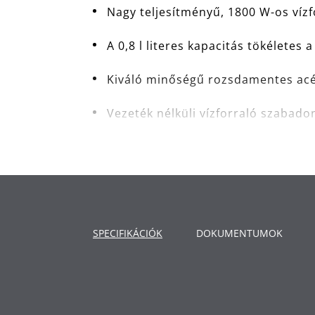
Nagy teljesítményű, 1800 W-os vízf
A 0,8 l literes kapacitás tökélete
Kiváló minőségű rozsdamentes acél 
Vezeték nélküli vízforraló szabadon
Egyszerűen használható fedél, am
Könnyen leolvasható belső vízszint
Nagyfokú megbízhatóság a szárazonf
kikapcsolásnak és a fedélzárnak 
SPECIFIKÁCIÓK
DOKUMENTUMOK
Kivehető és mosható vízkő szűrő