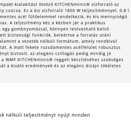
ompakt kialakítást ötvöző KITCHENminis® vízforraló az
ny csúcsa. Ez a kis vízforraló 1800 W teljesítménnyel, 0,8 l
damentes acél fűtőelemmel rendelkezik, és kis mennyiségű
mas. A teljesítmény kéz a kézben jár a praktikus
ás egy gombnyomással, könnyen leolvasható belső
tett biztonsági funkciók, beleértve a forralás utáni
valamint a vezeték nélküli formátum, amely rendkívül
tát. A matt fekete rozsdamentes acélfelület robusztus
ényt biztosít, az elegáns csillogás pedig mindig jó
l a WMF KITCHENminis® reggeli készítéséhez szükséges
kát a kiváló eredmények és az elegáns dizájn tökéletes
 nélküli teljesítményt nyújt minden