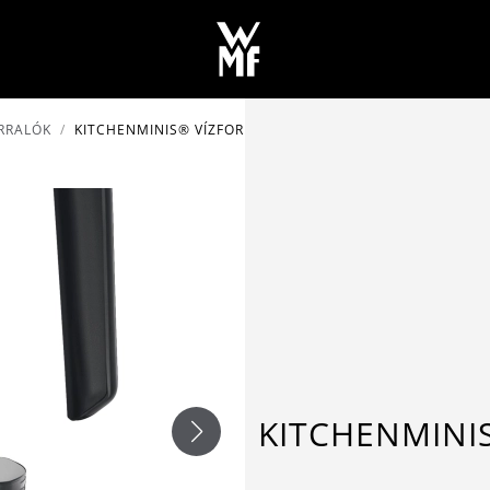
RRALÓK
KITCHENMINIS® VÍZFORRALÓ 0,8 L FEKETE
KITCHENMINIS