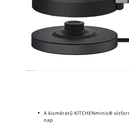
A kisméretű KITCHENminis® vízfor
nap