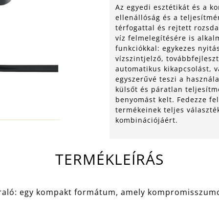
Az egyedi esztétikát és a k
ellenállóság és a teljesítmé
térfogattal és rejtett rozs
víz felmelegítésére is alkal
funkciókkal: egykezes nyit
vízszintjelző, továbbfejlesz
automatikus kikapcsolást, 
egyszerűvé teszi a használa
külsőt és páratlan teljesítm
benyomást kelt. Fedezze fe
termékeinek teljes választé
kombinációjáért.
TERMÉKLEÍRÁS
raló: egy kompakt formátum, amely kompromisszumok