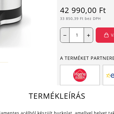
42 990,00 Ft
33 850,39 Ft bez DPH
−
+
V
A TERMÉKET PARTNER
TERMÉKLEÍRÁS
entes acélból készült burkolat, amellyel helyet ta