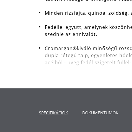
Minden rizsfajta, quinoa, zöldség,
Fedéllel együtt, amelynek köszönh
szednie az ennivalót.
Cromargan®kiváló minőségű rozsda
dupla rétegű talp, egyenletes hőel
acélból - üveg fedél szigetelt füllel-
Automatikus hőmérséklettartó funk
Helytakarékos tároló rendszer levá
Valamennyi kivehető elem mosog
SPECIFIKÁCIÓK
DOKUMENTUMOK
Teljesítmény: 220 watt