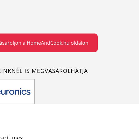
ásároljon a HomeAndCook.hu oldalon
EINKNÉL IS MEGVÁSÁROLHATJA
karít meg