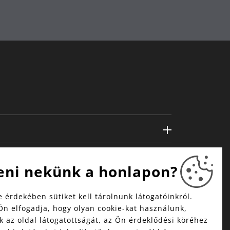
eni nekünk a honlapon?
 érdekében sütiket kell tárolnunk látogatóinkról.
Ön elfogadja, hogy olyan cookie-kat használunk,
 az oldal látogatottságát, az Ön érdeklődési köréhez