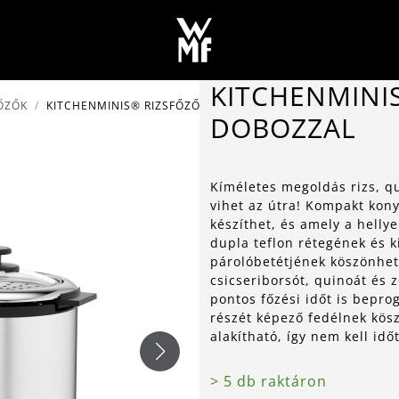
KITCHENMINI
ŐZŐK
KITCHENMINIS® RIZSFŐZŐ ÉTELHORDÓ DOBOZZAL
DOBOZZAL
Kíméletes megoldás rizs, qu
vihet az útra! Kompakt kon
készíthet, és amely a hellye
dupla teflon rétegének és 
párolóbetétjének köszönhető
csicseriborsót, quinoát és 
pontos főzési időt is bepro
részét képező fedélnek kö
alakítható, így nem kell idő
> 5 db raktáron