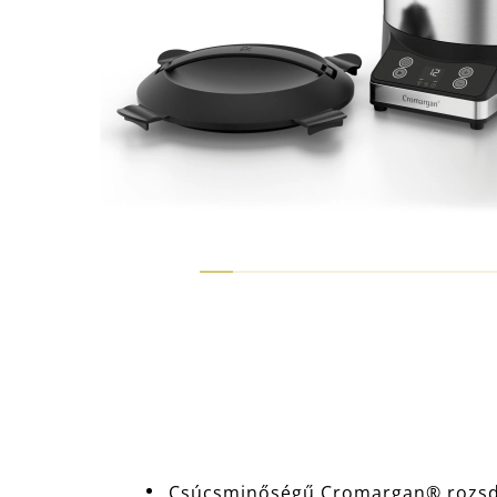
Csúcsminőségű Cromargan® rozsdam