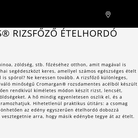
S® RIZSFŐZŐ ÉTELHORDÓ
inoa, zöldség, stb. főzéséhez otthon, amit magával is
yhai segédeszközt keres, amellyel számos egészséges ételt
l is spórol? Ne keressen tovább. A rizsfőző különleges,
kiváló minőségű Cromargan® rozsdamentes acélból készült
en rendkívül kíméletes módon készít rizst, lencsét,
zöldségeket. A hő mindig egyenletesen oszlik el, és a
gramozhatjuk. Hihetetlenül praktikus útitárs: a csomag
szönhetően az edény egyszerűen ételhordó dobozzá
t vesztegetnie arra, hogy másik edénybe tegye át az ételt.