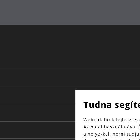
Tudna segít
Weboldalunk fejlesztése
Az oldal használatával 
amelyekkel mérni tudjuk