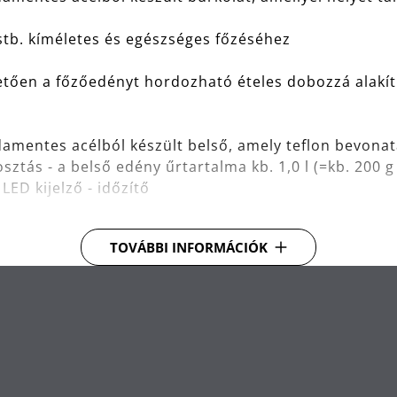
 stb. kíméletes és egészséges főzéséhez
etően a főzőedényt hordozható ételes dobozzá alakít
mentes acélból készült belső, amely teflon bevona
osztás - a belső edény űrtartalma kb. 1,0 l (=kb. 200
 LED kijelző - időzítő
ció (40 perc)
TOVÁBBI INFORMÁCIÓK
lasztható tápkábellel• Mérőedénnyel és rizskanállal
atógépben mosható