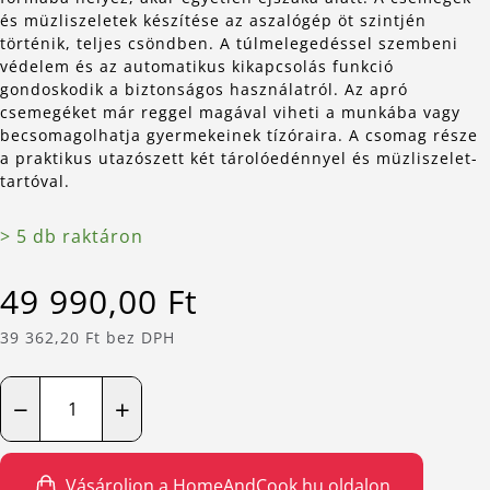
és müzliszeletek készítése az aszalógép öt szintjén
történik, teljes csöndben. A túlmelegedéssel szembeni
védelem és az automatikus kikapcsolás funkció
gondoskodik a biztonságos használatról. Az apró
csemegéket már reggel magával viheti a munkába vagy
becsomagolhatja gyermekeinek tízóraira. A csomag része
a praktikus utazószett két tárolóedénnyel és müzliszelet-
tartóval.
> 5 db raktáron
49 990,00 Ft
39 362,20 Ft bez DPH
−
+
Vásároljon a HomeAndCook.hu oldalon