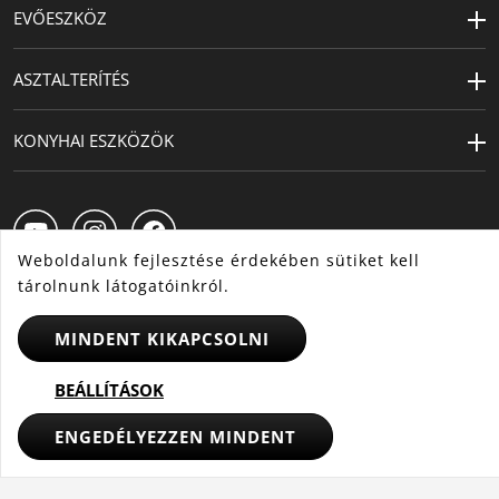
EVŐESZKÖZ
ASZTALTERÍTÉS
KONYHAI ESZKÖZÖK
Weboldalunk fejlesztése érdekében sütiket kell
tárolnunk látogatóinkról.
MINDENT KIKAPCSOLNI
HU
CS
SK
BEÁLLÍTÁSOK
© 2025 WMF - Minden jog fenntartva
ENGEDÉLYEZZEN MINDENT