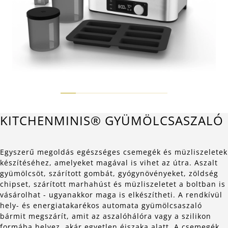
KITCHENMINIS® GYÜMÖLCSASZALÓ
Egyszerű megoldás egészséges csemegék és müzliszeletek
készítéséhez, amelyeket magával is vihet az útra. Aszalt
gyümölcsöt, szárított gombát, gyógynövényeket, zöldség
chipset, szárított marhahúst és müzliszeletet a boltban is
vásárolhat - ugyanakkor maga is elkészítheti. A rendkívül
hely- és energiatakarékos automata gyümölcsaszaló
bármit megszárít, amit az aszalóhálóra vagy a szilikon
formába helyez, akár egyetlen éjszaka alatt. A csemegék