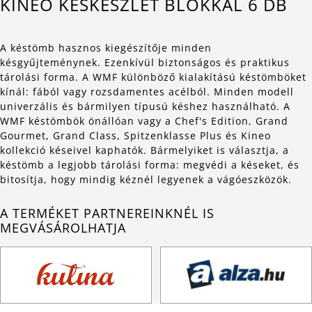
KINEO KÉSKÉSZLET BLOKKAL 6 DB
A késtömb hasznos kiegészítője minden
késgyűjteménynek. Ezenkívül biztonságos és praktikus
tárolási forma. A WMF különböző kialakítású késtömböket
kínál: fából vagy rozsdamentes acélból. Minden modell
univerzális és bármilyen típusú késhez használható. A
WMF késtömbök önállóan vagy a Chef's Edition, Grand
Gourmet, Grand Class, Spitzenklasse Plus és Kineo
kollekció késeivel kaphatók. Bármelyiket is választja, a
késtömb a legjobb tárolási forma: megvédi a késeket, és
bitosítja, hogy mindig kéznél legyenek a vágóeszközök.
A TERMÉKET PARTNEREINKNÉL IS
MEGVÁSÁROLHATJA