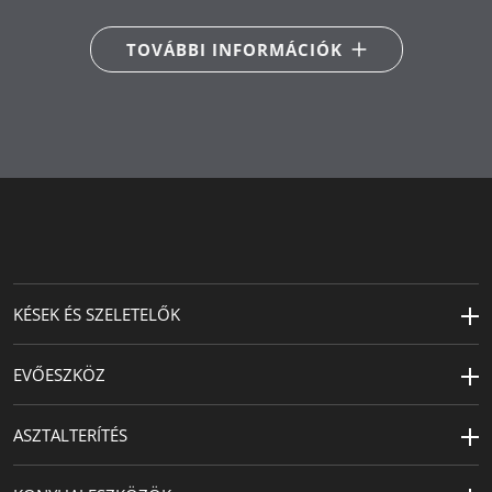
kenyérvágó kés 20 cm, 1x
kiegyensúlyozott érzésről.
zöldségvágó kés 9 cm, 1x olló
TOVÁBBI INFORMÁCIÓK
Kés tisztítása: kézi mosás.
Fő anyag
speciális rozsdamentes acélból
Németországban készült: kiváló minőségű kés.
Termékápolás
kézi mosás
Készült
Németországban
KÉSEK ÉS SZELETELŐK
EVŐESZKÖZ
ASZTALTERÍTÉS