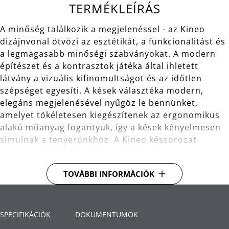
TERMÉKLEÍRÁS
A minőség találkozik a megjelenéssel - az Kineo
dizájnvonal ötvözi az esztétikát, a funkcionalitást és
a legmagasabb minőségi szabványokat. A modern
építészet és a kontrasztok játéka által ihletett
látvány a vizuális kifinomultságot és az időtlen
szépséget egyesíti. A kések választéka modern,
elegáns megjelenésével nyűgöz le bennünket,
amelyet tökéletesen kiegészítenek az ergonomikus
alakú műanyag fogantyúk, így a kések kényelmesen
simulnak a tenyerünkhöz. A Kineo késsorozat
összesen 9 különböző késből áll – a közönséges
mindenestől, a kínai aprítón keresztül a
TOVÁBBI INFORMÁCIÓK
szakácskésig. Bár az egyes penge formák nagyon
különbözőek, mind bír a speciálisan edzett
rozsdamentes acél tulajdonságaival.
SPECIFIKÁCIÓK
DOKUMENTUMOK
Tartalma: 1x késblokk, 1x séf kés 20 cm, 1x