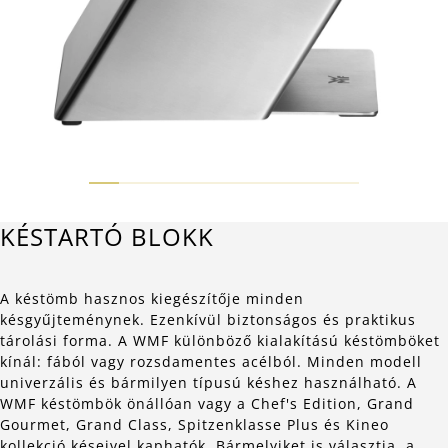
KÉSTARTÓ BLOKK
A késtömb hasznos kiegészítője minden
késgyűjteménynek. Ezenkívül biztonságos és praktikus
tárolási forma. A WMF különböző kialakítású késtömböket
kínál: fából vagy rozsdamentes acélból. Minden modell
univerzális és bármilyen típusú késhez használható. A
WMF késtömbök önállóan vagy a Chef's Edition, Grand
Gourmet, Grand Class, Spitzenklasse Plus és Kineo
kollekció késeivel kaphatók. Bármelyiket is választja, a