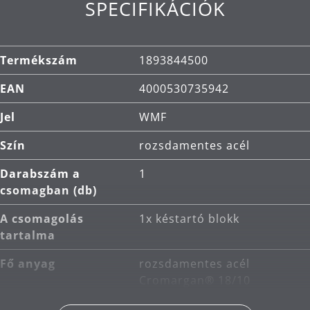
SPECIFIKÁCIÓK
Cromargan®.
Tisztítás: kézi mosás.
Termékszám
1893844500
EAN
4000530735942
Jel
WMF
Szín
rozsdamentes acél
Darabszám a
1
csomagban (db)
A csomagolás
1x késtartó blokk
tartalma
Fő anyag
rozsdamentes acél
Cromargan® 18/10
Termékápolás
kézi mosás