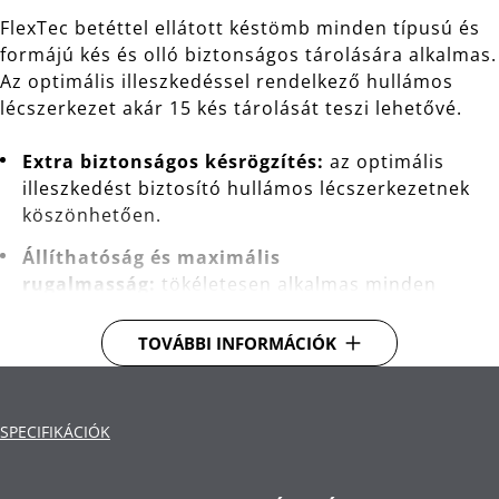
FlexTec betéttel ellátott késtömb minden típusú és
formájú kés és olló biztonságos tárolására alkalmas.
Az optimális illeszkedéssel rendelkező hullámos
lécszerkezet akár 15 kés tárolását teszi lehetővé.
Extra biztonságos késrögzítés:
az optimális
illeszkedést biztosító hullámos lécszerkezetnek
köszönhetően.
Állíthatóság és maximális
rugalmasság:
tökéletesen alkalmas minden
típusú és formájú késhez és ollóhoz.
TOVÁBBI INFORMÁCIÓK
Tökéletes stabilitás:
a masszív rozsdamentes
acélalapnak köszönhetően. A blokk ferde
kialakítása tökéletesen illeszkedik a konyhapultra.
SPECIFIKÁCIÓK
A blokk akár 15 kés tárolására alkalmas.
Anyag: kiváló minőségű rozsdamentes acél