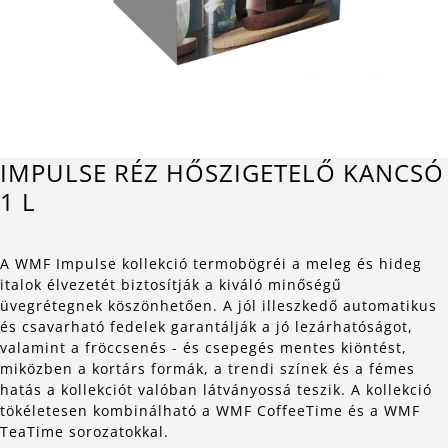
IMPULSE RÉZ HŐSZIGETELŐ KANCSÓ
1 L
A WMF Impulse kollekció termobögréi a meleg és hideg
italok élvezetét biztosítják a kiváló minőségű
üvegrétegnek köszönhetően. A jól illeszkedő automatikus
és csavarható fedelek garantálják a jó lezárhatóságot,
valamint a fröccsenés - és csepegés mentes kiöntést,
miközben a kortárs formák, a trendi színek és a fémes
hatás a kollekciót valóban látványossá teszik. A kollekció
tökéletesen kombinálható a WMF CoffeeTime és a WMF
TeaTime sorozatokkal.