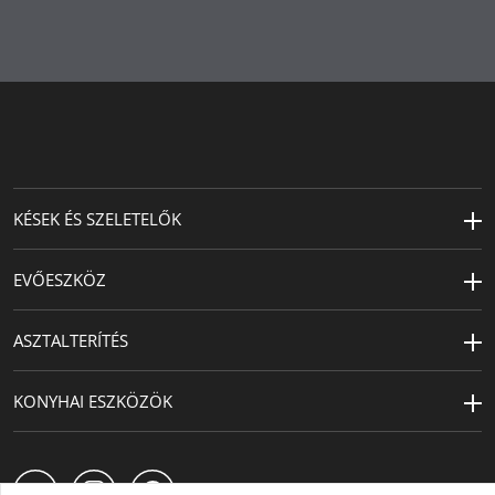
Másodlagos anyag
üveg
Magasság (cm)
23.4
Kapacitás (l)
1
Tervező
Jan Christian Delfs
KÉSEK ÉS SZELETELŐK
EVŐESZKÖZ
ASZTALTERÍTÉS
KONYHAI ESZKÖZÖK