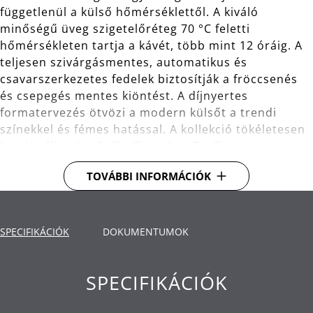
függetlenül a külső hőmérséklettől. A kiváló
minőségű üveg szigetelőréteg 70 °C feletti
hőmérsékleten tartja a kávét, több mint 12 óráig. A
teljesen szivárgásmentes, automatikus és
csavarszerkezetes fedelek biztosítják a fröccsenés
és csepegés mentes kiöntést. A díjnyertes
formatervezés ötvözi a modern külsőt a trendi
színekkel és fémes hatással. A kollekció tökéletesen
kombinálható a CoffeeTime és a TeaTime
kollekciókkal.
TOVÁBBI INFORMÁCIÓK
ThermaPro: olyan szigetelő funkció, amely akár 24
órán keresztül melegen vagy hidegen tartja az
italokat.
SPECIFIKÁCIÓK
DOKUMENTUMOK
Anyag: rozsdamentes acél Cromargan® 18/10,
minőségi műanyag, szilikon, üveg.
SPECIFIKÁCIÓK
Tisztítás: kézi mosás.