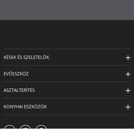
Kapacitás (l)
0.35
Tervező
Jan Christian Delfs
Magasság (cm)
22
Átmérő (cm)
7.4
KÉSEK ÉS SZELETELŐK
EVŐESZKÖZ
ASZTALTERÍTÉS
KONYHAI ESZKÖZÖK