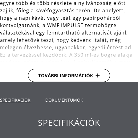
egyre több és több részlete a nyilvánosság előtt
zajlik, főleg a kávéfogyasztás terén. De ahelyett,
hogy a napi kávét vagy teát egy papírpohárból
kortyolgatnánk, a WMF IMPULSE termobögre
választékával egy fenntartható alternatívát ajánl,
amely lehetővé teszi, hogy kedvenc italát, még
melegen élvezhesse, ugyanakkor, egyedi érzést ad.
Ez a tervezéssel kezdődik. A 350 ml-es bögre alakja
modern, szinte purisztikus. A színválaszték a matt
antracittól a feketéig, a rozsdamentes acéltól a
TOVÁBBI INFORMÁCIÓK
vintage rézig terjed. Ezenkívül az okos, 360 ° -os
nyílás minden oldalról biztosítja az ivást, miközben
minimalizálja a kiömlés kockázatát. A legjobb
tulajdonsága: a dupla falú szigetelt rozsdamentes
SPECIFIKÁCIÓK
DOKUMENTUMOK
acél kivitelezés , amely megtartja az ital
hőmérsékletét - forrón vagy hidegen - órákon
SPECIFIKÁCIÓK
keresztül.
A kettős falú szigetelő belső 8 órán át tartja