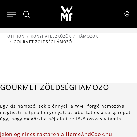
OTTHON
KONYHAI ESZKÖZÖK
HÁMOZÓK
GOURMET ZÖLDSÉGHÁMOZÓ
GOURMET ZÖLDSÉGHÁMOZÓ
Egy kis hámozó, sok előnnyel: a WMF forgó hámozóval
megtisztíthatja a burgonyát, az uborkát és a sárgarépát
úgy, hogy megőrzi a héj alatt rejtőző összes vitamint.
Jelenleg nincs raktáron a HomeAndCook.hu