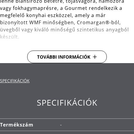
lenne blansírozó betétre, tojásvágóra, hámozóra
vagy fokhagymaprésre, a Gourmet rendelkezik a
megfelelő konyhai eszközzel, amely a már
bizonyított WMF minőségben, Cromargan®-ból,
üvegből vagy kiváló minőségű szintetikus anyagból
készült.
Anyag: Cromargan® rozsdamentes acél, amely
TOVÁBBI INFORMÁCIÓK
méretben stabil, mosogatógépben mosható,
saválló, korrózióálló és rendkívül karcálló.
Tisztítás: mosogatógépben mosható.
SPECIFIKÁCIÓK
SPECIFIKÁCIÓK
Termékszám
-