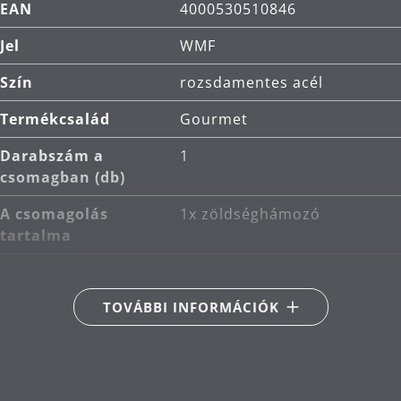
EAN
4000530510846
Jel
WMF
Szín
rozsdamentes acél
Termékcsalád
Gourmet
Darabszám a
1
csomagban (db)
A csomagolás
1x zöldséghámozó
tartalma
Fő anyag
rozsdamentes acél
Cromargan® 18/10
TOVÁBBI INFORMÁCIÓK
Termékápolás
mosogatógépben
mosható
Tervező
WMF Atelier (Peter