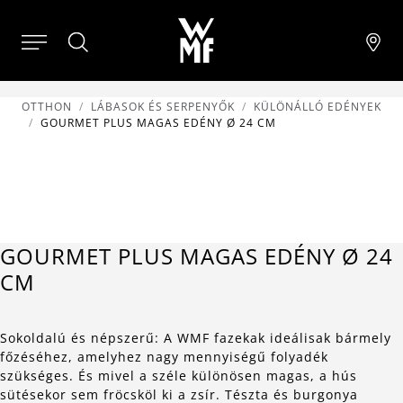
OTTHON
LÁBASOK ÉS SERPENYŐK
KÜLÖNÁLLÓ EDÉNYEK
GOURMET PLUS MAGAS EDÉNY Ø 24 CM
GOURMET PLUS MAGAS EDÉNY Ø 24
CM
Sokoldalú és népszerű: A WMF fazekak ideálisak bármely
főzéséhez, amelyhez nagy mennyiségű folyadék
szükséges. És mivel a széle különösen magas, a hús
sütésekor sem fröcsköl ki a zsír. Tészta és burgonya