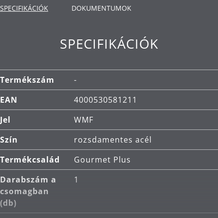
SPECIFIKÁCIÓK
DOKUMENTUMOK
TransTherm® alj: gyorsan továbbítja a hőt,
hosszú ideig megtartja, ezzel energiát takarít
SPECIFIKÁCIÓK
meg.
Alkalmazás: minden típusú főzőlapra alkalmas,
beleértve az indukciósat is.
Termékszám
-
Anyag: Cromargan® rozsdamentes acél, amely
EAN
4000530581211
méretben stabil, mosogatógépben mosható,
saválló, korrózióálló és rendkívül karcálló.
Jel
WMF
Tisztítás: mosogatógépben mosható.
Szín
rozsdamentes acél
Termékcsalád
Gourmet Plus
Darabszám a
1
csomagban
(db)