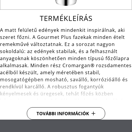
TERMÉKLEÍRÁS
A matt felületű edények mindenkit inspirálnak, aki
szeret főzni. A Gourmet Plus fazekak minden ételt
remekművé változtatnak. Ez a sorozat nagyon
sokoldalú: az edények stabilak, és a felhasznált
anyagoknak köszönhetően minden típusú főzőlapra
alkalmasak. Minden rész Cromargan® rozsdamentes
acélból készült, amely méretében stabil,
mosogatógépben mosható, saválló, korrózióálló és
rendkívül karcálló. A robusztus fogantyúk
kényelmesek és üregesek, tehát főzés közben
hűvösek maradnak. A fedél szilárdan illeszkedik és
lehetővé teszi a gőzkibocsátás szabályozott
TOVÁBBI INFORMÁCIÓK
kibocsátását - ennek köszönhetően a forrásban lévő
víz nem ömlik a tűzhelyre. Az edényen belüli skála
megkönnyíti a mérést és a töltést.