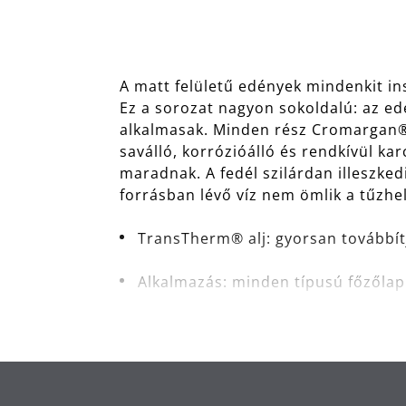
A matt felületű edények mindenkit in
Ez a sorozat nagyon sokoldalú: az e
alkalmasak. Minden rész Cromargan®
saválló, korrózióálló és rendkívül k
maradnak. A fedél szilárdan illeszke
forrásban lévő víz nem ömlik a tűzhel
TransTherm® alj: gyorsan továbbítj
Alkalmazás: minden típusú főzőlapr
Anyag: Cromargan® rozsdamentes a
rendkívül karcálló.
Tisztítás: mosogatógépben moshat