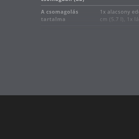
A csomagolás
1x alacsony edé
tartalma
cm (5.7 l), 1x l
Fő anyag
rozsdamentes 
Indukciós
Megfelelő indu
kompatibilis
A tűzhely típusa
Alkalmas kerám
Termékápolás
mosogatógépb
Tervező
Metz & Kindle
Hőállóság
250 ° C-ig hőál
Kapacitás (l)
1.4 | 1.9 | 2.5 
Átmérő (cm)
16 | 16 | 20 | 