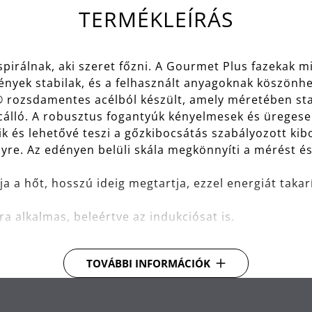
TERMÉKLEÍRÁS
spirálnak, aki szeret főzni. A Gourmet Plus fazekak 
dények stabilak, és a felhasznált anyagoknak köszön
 rozsdamentes acélból készült, amely méretében s
arcálló. A robusztus fogantyúk kényelmesek és üreges
dik és lehetővé teszi a gőzkibocsátás szabályozott ki
yre. Az edényen belüli skála megkönnyíti a mérést és 
a a hőt, hosszú ideig megtartja, ezzel energiát takar
a alkalmas, beleértve az indukciósat is.
cél, amely méretben stabil, mosogatógépben mosható
TOVÁBBI INFORMÁCIÓK
ó.