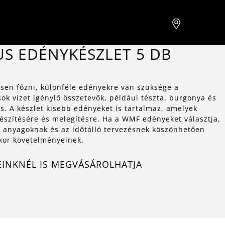
S EDÉNYKÉSZLET 5 DB
esen főzni, különféle edényekre van szüksége a
k vizet igénylő összetevők, például tészta, burgonya és
s. A készlet kisebb edényeket is tartalmaz, amelyek
észítésére és melegítésre. Ha a WMF edényeket választja,
bb anyagoknak és az időtálló tervezésnek köszönhetően
kor követelményeinek.
EINKNÉL IS MEGVÁSÁROLHATJA