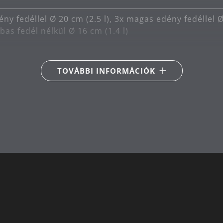
ny fedéllel Ø 20 cm (2.5 l), 3x magas edény fedéllel Ø 
ábas fedél nélkül Ø 16 cm (1.4 l)
acél Cromargan® 18/10
TOVÁBBI INFORMÁCIÓK
kciós
ia-, gáz-, elektromos és indukciós tűzhelyekhez
en mosható
r Produktdesign
ló
| 3.9 | 5.7
20 | 24