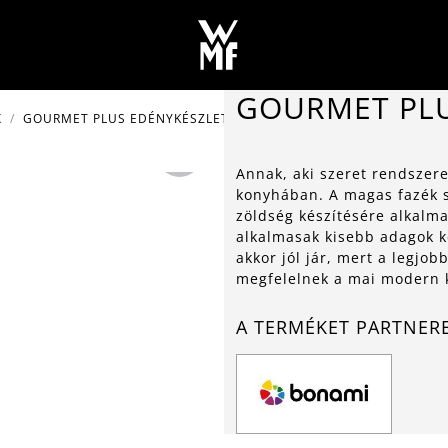
GOURMET PLU
K
GOURMET PLUS EDÉNYKÉSZLET 5 DB
Annak, aki szeret rendszer
konyhában. A magas fazék so
zöldség készítésére alkalma
alkalmasak kisebb adagok k
akkor jól jár, mert a legjo
megfelelnek a mai modern 
A TERMÉKET PARTNER