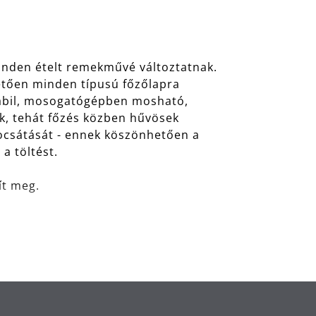
minden ételt remekművé változtatnak.
hetően minden típusú főzőlapra
tabil, mosogatógépben mosható,
ek, tehát főzés közben hűvösek
bocsátását - ennek köszönhetően a
a töltést.
ít meg.
, saválló, korrózióálló és