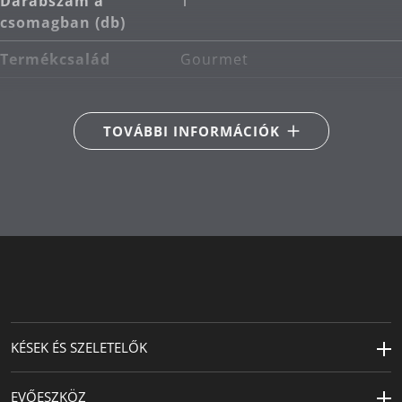
Darabszám a
1
csomagban (db)
Termékcsalád
Gourmet
Fő anyag
rozsdamentes acél
Cromargan® 18/10
TOVÁBBI INFORMÁCIÓK
Hossz (cm)
19
Termékápolás
kézi mosás
Magasság (cm)
8
Szélesség (cm)
6
KÉSEK ÉS SZELETELŐK
EVŐESZKÖZ