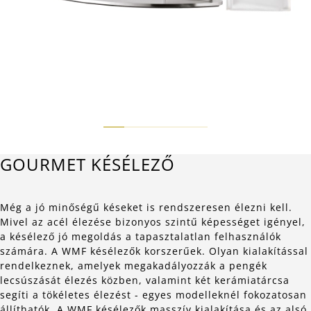
GOURMET KÉSÉLEZŐ
Még a jó minőségű késeket is rendszeresen élezni kell.
Mivel az acél élezése bizonyos szintű képességet igényel,
a késélező jó megoldás a tapasztalatlan felhasználók
számára. A WMF késélezők korszerűek. Olyan kialakítással
rendelkeznek, amelyek megakadályozzák a pengék
lecsúszását élezés közben, valamint két kerámiatárcsa
segíti a tökéletes élezést - egyes modelleknél fokozatosan
állíthatók. A WMF késélezők masszív kialakítása és az alsó