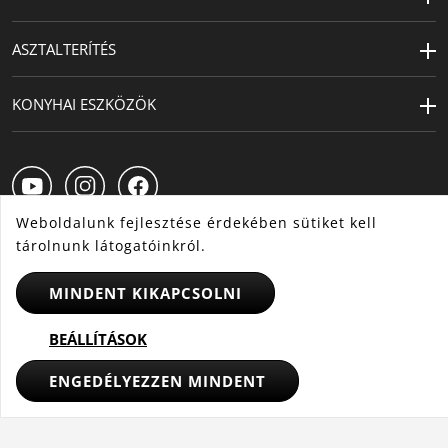
ASZTALTERÍTÉS
KONYHAI ESZKÖZÖK
Weboldalunk fejlesztése érdekében sütiket kell
tárolnunk látogatóinkról.
HU
CS
SK
MINDENT KIKAPCSOLNI
BEÁLLÍTÁSOK
© 2025 WMF - Minden jog fenntartva
ENGEDÉLYEZZEN MINDENT