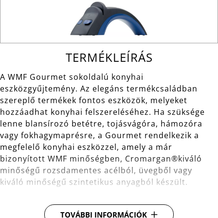
TERMÉKLEÍRÁS
A WMF Gourmet sokoldalú konyhai
eszközgyűjtemény. Az elegáns termékcsaládban
szereplő termékek fontos eszközök, melyeket
hozzáadhat konyhai felszereléséhez. Ha szüksége
lenne blansírozó betétre, tojásvágóra, hámozóra
vagy fokhagymaprésre, a Gourmet rendelkezik a
megfelelő konyhai eszközzel, amely a már
bizonyított WMF minőségben, Cromargan®kiváló
minőségű rozsdamentes acélból, üvegből vagy
kiváló minőségű szintetikus anyagból készült.
Anyag: Cromargan® kiváló minőségű
TOVÁBBI INFORMÁCIÓK
rozsdamentes acél, amely méretben stabil,