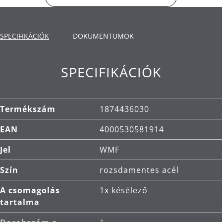
mosogatógépben mosható, saválló, korrózióálló
és rendkívül karcálló.
SPECIFIKÁCIÓK
DOKUMENTUMOK
Tisztítás: mosogatógépben mosható.
SPECIFIKÁCIÓK
Termékszám
1874436030
EAN
4000530581914
Jel
WMF
Szín
rozsdamentes acél
A csomagolás
1x késélező
tartalma