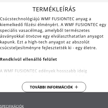
TERMÉKLEÍRÁS
Csúcstechnológiájú WMF FUSIONTEC anyag a
kiemelkedő főzési élményért. A WMF FUSIONTEC egy
speciális vasacélmag, amelyből természetes
ásványokkal ötvözve egy elválaszthatatlan anyagot
kapunk. Ezt a high-tech anyagot az abszolút
csúcsteljesítményre fejlesztették ki - egy életre.
Rendkívül ellenálló felület
A WMF FUSIONTEC edények hosszabb ideig
vadonatújnak tűnnek. A szuper sima felület
különösen kemény, valamint vágás- és kopásálló. Ez
TOVÁBBI INFORMÁCIÓK
a csúcstechnológiájú edény mosogatógépben is
biztonságosan mosható és könnyen tisztítható.
Kiváló főzési tulajdonságok
SPECIFIKÁCIÓK