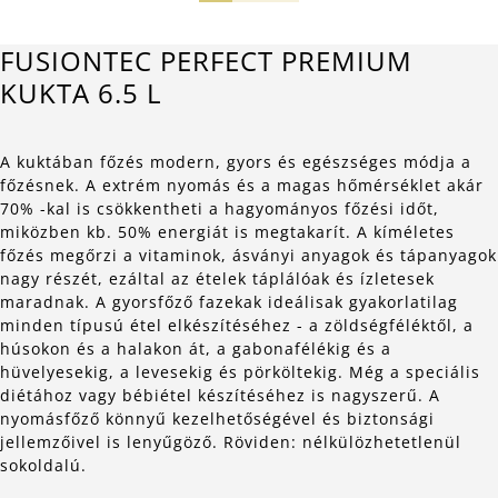
FUSIONTEC PERFECT PREMIUM
KUKTA 6.5 L
A kuktában főzés modern, gyors és egészséges módja a
főzésnek. A extrém nyomás és a magas hőmérséklet akár
70% -kal is csökkentheti a hagyományos főzési időt,
miközben kb. 50% energiát is megtakarít. A kíméletes
főzés megőrzi a vitaminok, ásványi anyagok és tápanyagok
nagy részét, ezáltal az ételek táplálóak és ízletesek
maradnak. A gyorsfőző fazekak ideálisak gyakorlatilag
minden típusú étel elkészítéséhez - a zöldségféléktől, a
húsokon és a halakon át, a gabonafélékig és a
hüvelyesekig, a levesekig és pörköltekig. Még a speciális
diétához vagy bébiétel készítéséhez is nagyszerű. A
nyomásfőző könnyű kezelhetőségével és biztonsági
jellemzőivel is lenyűgöző. Röviden: nélkülözhetetlenül
sokoldalú.