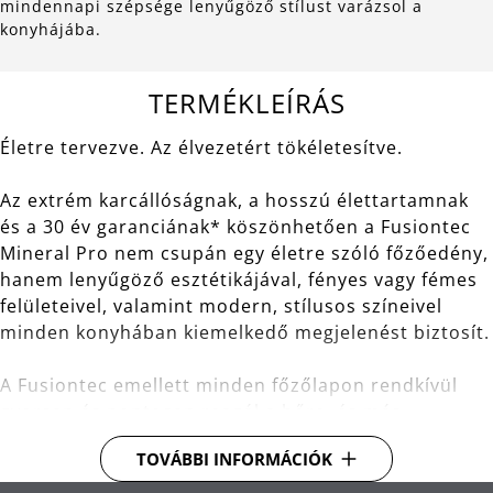
mindennapi szépsége lenyűgöző stílust varázsol a
konyhájába.
TERMÉKLEÍRÁS
Életre tervezve. Az élvezetért tökéletesítve.
Az extrém karcállóságnak, a hosszú élettartamnak
és a 30 év garanciának* köszönhetően a Fusiontec
Mineral Pro nem csupán egy életre szóló főzőedény,
hanem lenyűgöző esztétikájával, fényes vagy fémes
felületeivel, valamint modern, stílusos színeivel
minden konyhában kiemelkedő megjelenést biztosít.
A Fusiontec emellett minden főzőlapon rendkívül
gyorsan és pontosan reagál a hőre, és más
anyagokhoz képest kivételesen jól tárolja azt –
TOVÁBBI INFORMÁCIÓK
tökéletes feltételeket teremtve a professzionális
szintű, intenzív ízélményt nyújtó főzéshez.