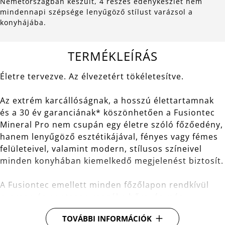
Németországban készült, 4 részes edénykészlet nem
mindennapi szépsége lenyűgöző stílust varázsol a
konyhájába.
TERMÉKLEÍRÁS
Életre tervezve. Az élvezetért tökéletesítve.
Az extrém karcállóságnak, a hosszú élettartamnak
és a 30 év garanciának* köszönhetően a Fusiontec
Mineral Pro nem csupán egy életre szóló főzőedény,
hanem lenyűgöző esztétikájával, fényes vagy fémes
felületeivel, valamint modern, stílusos színeivel
minden konyhában kiemelkedő megjelenést biztosít.
A Fusiontec emellett minden főzőlapon rendkívül
gyorsan és pontosan reagál a hőre, és más
anyagokhoz képest kivételesen jól tárolja azt –
TOVÁBBI INFORMÁCIÓK
tökéletes feltételeket teremtve a professzionális