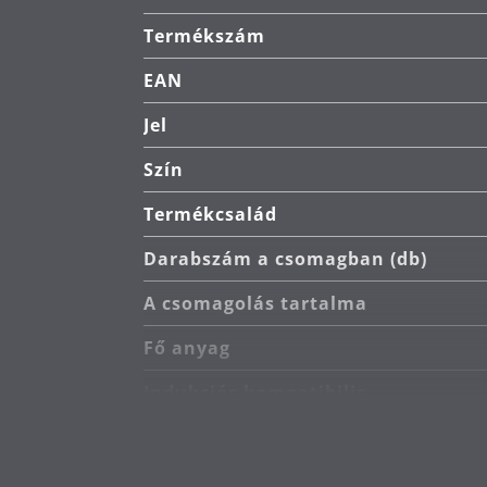
Termékszám
Tisztítás: mosogatógépben moshat
EAN
Németországban készült: legmagasa
Jel
A 30 éves garanciát a belső és kü
Szín
Termékcsalád
Darabszám a csomagban (db)
A csomagolás tartalma
Fő anyag
Indukciós kompatibilis
A tűzhely típusa
Hőállóság