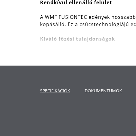
Rendkívül ellenálló felület
A WMF FUSIONTEC edények hosszabb i
kopásálló. Ez a csúcstechnológiájú
Kiváló főzési tulajdonságok
Függetlenül attól, hogy ízletes pörk
biztosítja a bonyolult ételek sikerét 
az átlátszó üvegfedél lehetővé teszi
Kiváló minőség
SPECIFIKÁCIÓK
DOKUMENTUMOK
Az összes WMF FUSIONTEC serpenyő, 
garanciával rendelkezik. Kiemelkedő k
Felhasználás: minden típusú főzőla
Rendkívül tartós felület - ellenáll