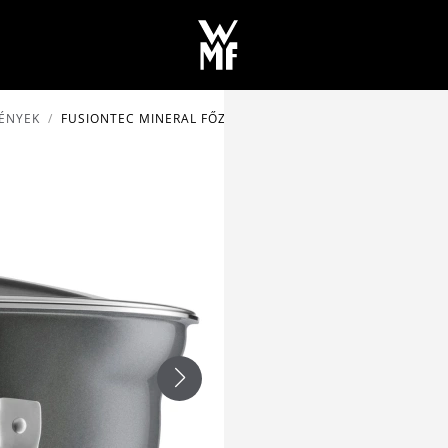
ÉNYEK
FUSIONTEC MINERAL FŐZŐ TÁL Ø 24 CM PLATINA