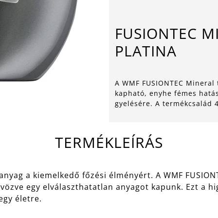
FUSIONTEC M
PLATINA
A WMF FUSIONTEC Mineral t
kapható, enyhe fémes hatáss
gyelésére. A termékcsalád 
TERMÉKLEÍRÁS
nyag a kiemelkedő főzési élményért. A WMF FUSIONT
özve egy elválaszthatatlan anyagot kapunk. Ezt a hi
 egy életre.