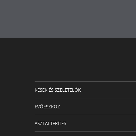
Termékápolás
Másodlagos anyag
Készült
Átmérő (cm)
Lemez átmérő (cm)
Kapacitás (l)
Hossz (cm)
KÉSEK ÉS SZELETELŐK
EVŐESZKÖZ
ASZTALTERÍTÉS