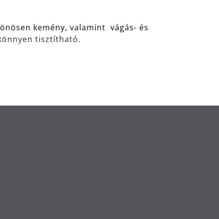
lönösen kemény, valamint vágás- és
könnyen tisztítható.
súcstechnológiájú anyag, amely
eljesítményt nyújt. Egy másik előnye:
ben.
Németországban készül, és 30 éves