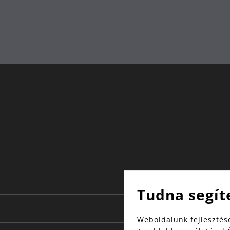
mosogatógépben mosható
rozsdamentes acél
Németországban
24
18
4
30.6
Tudna segít
Weboldalunk fejlesztése