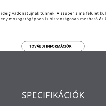
deig vadonatújnak tűnnek. A szuper sima felület kü
 edény mosogatógépben is biztonságosan mosható és 
ölt vagy sült steak készül - a WMF FUSIONTEC olyan c
TOVÁBBI INFORMÁCIÓK
is. A kiváló hővezetés és eloszlás kiemelkedő főzési t
, hogy folyamatosan szemmel tartsa ételeit főzés köz
sütőedény, főzőedény, magas és alacsony serpenyő 
ialakításuk időtálló és mindig trendi.
SPECIFIKÁCIÓK
pra alkalmas, beleértve az indukciósat is.
 a korróziónak, hihetetlenül könnyen kezelhető.