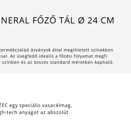
INERAL FŐZŐ TÁL Ø 24 CM
ermékcsalád ásványok által megihletett színekben
al. Az üvegfedő ideális a főzési folyamat megfi
4 színben és az összes standard méretben kapható.
EC egy speciális vasacélmag,
gh-tech anyagot az abszolút