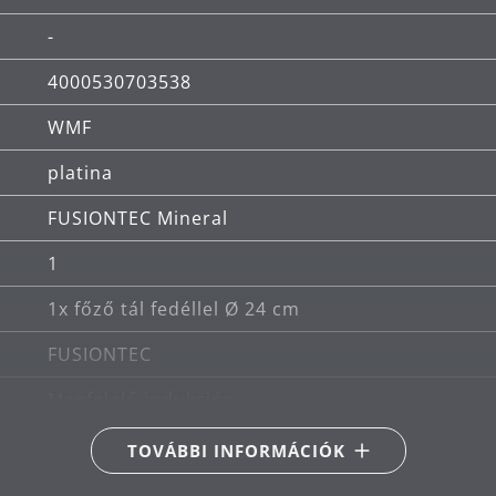
-
ó.
4000530703538
bb anyagminőség, legaprólékosabb kivitelezés és tö
WMF
lső WMF FUSIONTEC anyag garantálja.
platina
FUSIONTEC Mineral
1
1x főző tál fedéllel Ø 24 cm
FUSIONTEC
Megfelelő indukciós
Alkalmas kerámia-, gáz-, elektromos és indukci
TOVÁBBI INFORMÁCIÓK
250 ° C-ig hőálló, fedél nélkül vagy 180 ° C fedéll