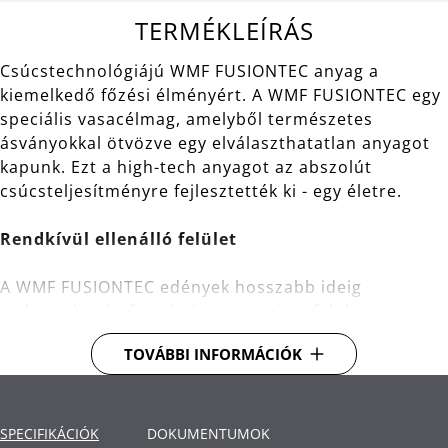
TERMÉKLEÍRÁS
Csúcstechnológiájú WMF FUSIONTEC anyag a
kiemelkedő főzési élményért. A WMF FUSIONTEC egy
speciális vasacélmag, amelyből természetes
ásványokkal ötvözve egy elválaszthatatlan anyagot
kapunk. Ezt a high-tech anyagot az abszolút
csúcsteljesítményre fejlesztették ki - egy életre.
Rendkívül ellenálló felület
A WMF FUSIONTEC edények hosszabb ideig
vadonatújnak tűnnek. A szuper sima felület
különösen kemény, valamint vágás- és kopásálló. Ez
TOVÁBBI INFORMÁCIÓK
a csúcstechnológiájú edény mosogatógépben is
biztonságosan mosható és könnyen tisztítható.
Kiváló főzési tulajdonságok
SPECIFIKÁCIÓK
DOKUMENTUMOK