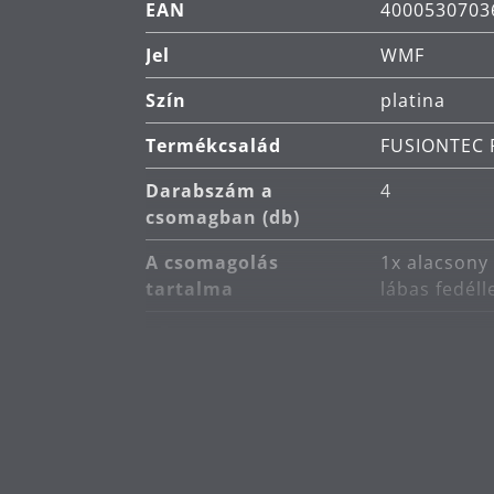
EAN
4000530703
Németországban készült: legmagasa
Jel
WMF
A 30 éves garanciát a belső és kü
Szín
platina
Termékcsalád
FUSIONTEC 
Darabszám a
4
csomagban (db)
A csomagolás
1x alacsony 
tartalma
lábas fedélle
Fő anyag
FUSIONTEC
Indukciós kompatibilis
Megfelelő i
A tűzhely típusa
Alkalmas ke
Termékápolás
mosogatóg