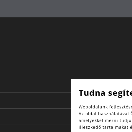
es acél
ágban
 | 24
18 | 22
.7 | 6.4
sign Award
Tudna segít
Weboldalunk fejlesztése
Az oldal használatával 
amelyekkel mérni tudjuk
illeszkedő tartalmakat 