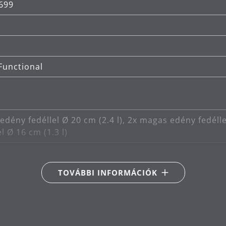
699
bb anyagminőség, legaprólékosabb kivitelezés és tö
lső WMF FUSIONTEC anyag garantálja.
Functional
edény fedéllel Ø 20 cm (2.4 l), 2x magas edény fedéllel 
l Ø 16 cm (1.3 l)
TOVÁBBI INFORMÁCIÓK
ndukciós
rámia-, gáz-, elektromos és indukciós tűzhelyekhez
épben mosható