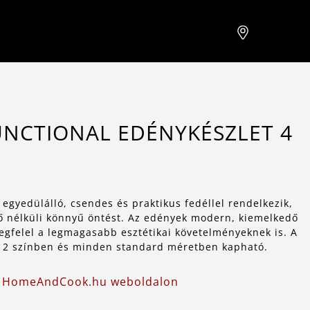
UNCTIONAL EDÉNYKÉSZLET 4
gyedülálló, csendes és praktikus fedéllel rendelkezik,
rő nélküli könnyű öntést. Az edények modern, kiemelkedő
megfelel a legmagasabb esztétikai követelményeknek is. A
2 színben és minden standard méretben kapható.
 a HomeAndCook.hu weboldalon