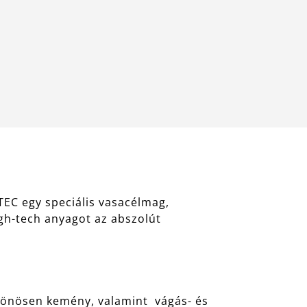
EC egy speciális vasacélmag,
gh-tech anyagot az abszolút
lönösen kemény, valamint vágás- és