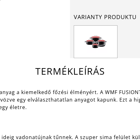
VARIANTY PRODUKTU
TERMÉKLEÍRÁS
nyag a kiemelkedő főzési élményért. A WMF FUSIONT
özve egy elválaszthatatlan anyagot kapunk. Ezt a hi
 egy életre.
deig vadonatújnak tűnnek. A szuper sima felület kü