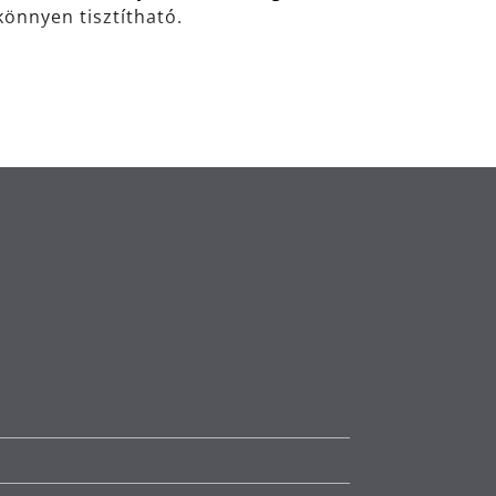
önnyen tisztítható.
súcstechnológiájú anyag, amely
eljesítményt nyújt. Egy másik előnye:
ben.
Németországban készül, és 30 éves