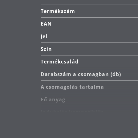
Termékszám
Tisztítás: mosogatógépben moshat
EAN
Németországban készült: legmagasa
Jel
A 30 éves garanciát a belső és kü
Szín
Termékcsalád
Darabszám a csomagban (db)
A csomagolás tartalma
Fő anyag
Indukciós kompatibilis
A tűzhely típusa
Hőállóság