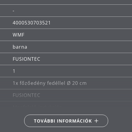
-
ó.
4000530703521
bb anyagminőség, legaprólékosabb kivitelezés és tö
WMF
lső WMF FUSIONTEC anyag garantálja.
barna
FUSIONTEC
1
1x főzőedény fedéllel Ø 20 cm
FUSIONTEC
Megfelelő indukciós
Alkalmas kerámia-, gáz-, elektromos és indukci
TOVÁBBI INFORMÁCIÓK
250 ° C-ig hőálló, fedél nélkül vagy 180 ° C fedéll