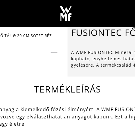
FUSIONTEC FŐ
Ő TÁL Ø 20 CM SÖTÉT RÉZ
A WMF FUSIONTEC Mineral t
kapható, enyhe fémes hatáss
gyelésére. A termékcsalád 
TERMÉKLEÍRÁS
nyag a kiemelkedő főzési élményért. A WMF FUSIONT
özve egy elválaszthatatlan anyagot kapunk. Ezt a hi
 egy életre.