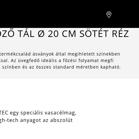
ZŐ TÁL Ø 20 CM SÖTÉT RÉZ
ermékcsalád ásványok által megihletett színekben
al. Az üvegfedő ideális a főzési folyamat megfi
4 színben és az összes standard méretben kapható.
EC egy speciális vasacélmag,
gh-tech anyagot az abszolút