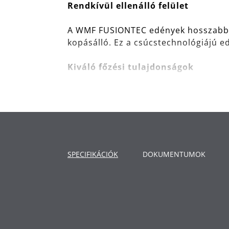
Rendkívül ellenálló felület
A WMF FUSIONTEC edények hosszabb i
kopásálló. Ez a csúcstechnológiájú 
Kiváló főzési tulajdonságok
Függetlenül attól, hogy ízletes pörk
biztosítja a bonyolult ételek sikerét 
az átlátszó üvegfedél lehetővé teszi
Kiváló minőség
SPECIFIKÁCIÓK
DOKUMENTUMOK
Az összes WMF FUSIONTEC serpenyő, 
garanciával rendelkezik. Kiemelkedő k
Felhasználás: minden típusú főzőla
Rendkívül tartós felület - ellenáll