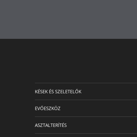
Termékápolás
Másodlagos anyag
Készült
Hőmérséklet-ellenállás
Átmérő (cm)
Lemez átmérő (cm)
Kapacitás (l)
KÉSEK ÉS SZELETELŐK
Színek gyűjteménye
EVŐESZKÖZ
ASZTALTERÍTÉS