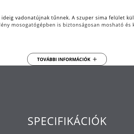
deig vadonatújnak tűnnek. A szuper sima felület kü
edény mosogatógépben is biztonságosan mosható és k
ölt vagy sült steak készül - a WMF FUSIONTEC olyan c
TOVÁBBI INFORMÁCIÓK
is. A kiváló hővezetés és eloszlás kiemelkedő főzési t
, hogy folyamatosan szemmel tartsa ételeit főzés köz
sütőedény, főzőedény, magas és alacsony serpenyő 
ialakításuk időtálló és mindig trendi.
SPECIFIKÁCIÓK
pra alkalmas, beleértve az indukciósat is.
 a korróziónak, hihetetlenül könnyen kezelhető.