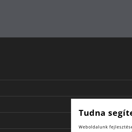
mosogatógépben
rozsdamentes acél
Gyártott Németországban
sütőálló, hűtőszekrényálló, fagyasztóálló
20
14.5
2.3
Sötét réz
Tudna segít
Weboldalunk fejlesztése