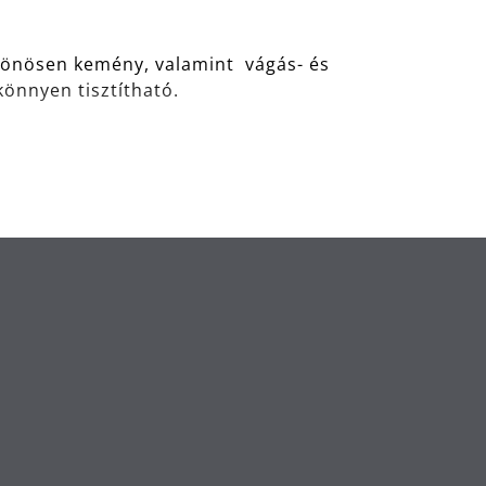
lönösen kemény, valamint vágás- és
önnyen tisztítható.
súcstechnológiájú anyag, amely
eljesítményt nyújt. Egy másik előnye:
ben.
Németországban készül, és 30 éves